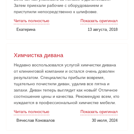
Затем приехали рабочие с оборудованием и
приступили непосредственно к шлифовке.
Нареканий никаких нет. Рабочие аккуратные, все
Читать полностью
Показать оригинал
наши замечания и пожелания учитывали. Работа
Екатерина
13 августа, 2018
сдана в срок. Очень довольны!
Химчистка дивана
Недавно воспользовался услугой химчистки дивана
от клининговой компании и остался очень доволен
результатом. Специалисты прибыли вовремя,
тщательно почистили диван, удалив все пятна и
запахи. Диван теперь выглядит как новый! Отличное
соотношение цены и качества. Рекомендую всем, кто
нуждается в профессиональной химчистке мебели.
Читать полностью
Показать оригинал
Вячеслав Коновалов
30 июля, 2024