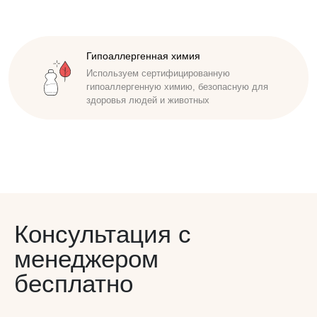
Доступная стоимость
Гипоаллергенная химия
Удобные способы оплаты. Наличный,
Используем сертифицированную
безналичный расчет. Работаем по договору
гипоаллергенную химию, безопасную для
здоровья людей и животных
Консультация с
менеджером
бесплатно