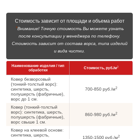
Стоимость зависит от площади и объема работ
*
Внимание! Точную стоимость Вы можете узнать
после консультации у менеджера по телефону.
Стоимость зависит от состава ворса, типа изделий
и вида чистки.
Наименование изделия / тип
2
Стоимость, руб./м
обработки
Ковер безворсовый
(тонкий-толстый ворс):
2
синтетика, шерсть,
700-850 руб./м
полушерсть (фабричные),
ворс до 1 см.
Ковер (тонкий-толстый
ворс): синтетика, шерсть,
2
860-980 руб./м
полушерсть (фабричные),
ворс cвыше 1 см.
Ковер на клеевой основе:
синтетика, шерсть,
2
1350-1500 руб./м