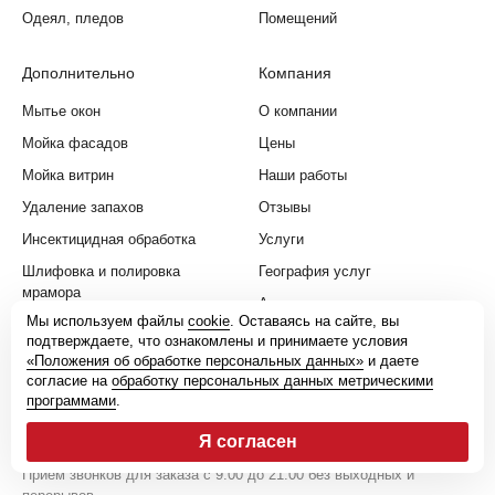
Одеял, пледов
Помещений
Дополнительно
Компания
Мытье окон
О компании
Мойка фасадов
Цены
Мойка витрин
Наши работы
Удаление запахов
Отзывы
Инсектицидная обработка
Услуги
Шлифовка и полировка
География услуг
мрамора
Акции
Мы используем файлы
cookie
. Оставаясь на сайте, вы
Шлифовка и полировка гранита
Статьи
подтверждаете, что ознакомлены и принимаете условия
«Положения об обработке персональных данных»
и даете
Контакты
согласие на
обработку персональных данных метрическими
программами
.
8 (495) 204 18 79
Я согласен
Прием звонков для заказа с 9:00 до 21:00 без выходных и