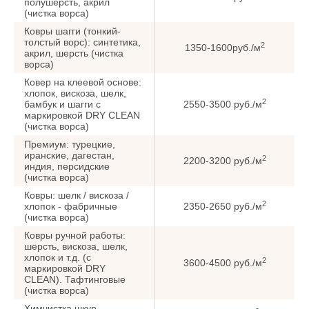
полушерсть, акрил
(чистка ворса)
Ковры шагги (тонкий-
толстый ворс): синтетика,
2
1350-1600руб./м
акрил, шерсть (чистка
ворса)
Ковер на клеевой основе:
хлопок, вискоза, шелк,
2
бамбук и шагги с
2550-3500 руб./м
маркировкой DRY CLEAN
(чистка ворса)
Премиум: турецкие,
иранские, дагестан,
2
2200-3200 руб./м
индия, персидские
(чистка ворса)
Ковры: шелк / вискоза /
2
хлопок - фабричные
2350-2650 руб./м
(чистка ворса)
Ковры ручной работы:
шерсть, вискоза, шелк,
хлопок и т.д. (с
2
3600-4500 руб./м
маркировкой DRY
CLEAN). Тафтинговые
(чистка ворса)
Химчистка шкур