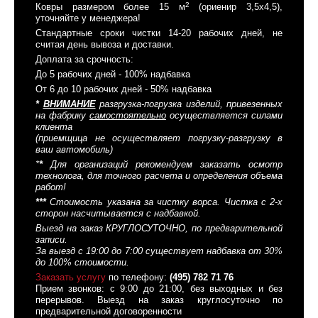
2
Ковры размером более 15 м
(ориенир 3,5x4,5),
уточняйте у менеджера!
Стандартные сроки чистки 14-20 рабочих дней, не
считая день вывоза и доставки.
Доплата за срочность:
До 5 рабочих дней - 100% надбавка
От 6 до 10 рабочих дней - 50% надбавка
*
ВНИМАНИЕ
разгрузка-погрузка изделий, привезенных
на фабрику
самостоятельно
осуществляется силами
клиента
(приемщица не осуществляет погрузку-разгрузку в
ваш автомобиль)
*
*
Для организаций рекомендуем заказать осмотр
технолога, для точного расчета и определения объема
работ!
*
*
*
Стоимость указана за чистку ворса. Чистка с 2-х
сторон насчитывается с надбавкой.
Выезд на заказ КРУГЛОСУТОЧНО, по предварительной
записи.
За выезд с 19:00 до 7:00 существует надбавка от 30%
до 100% стоимости.
Заказать услугу
по телефону:
(495) 782 71 76
Прием звонков: с 9:00 до 21:00, без выходных и без
перерывов. Выезд на заказ круглосуточно по
предварительной договоренности