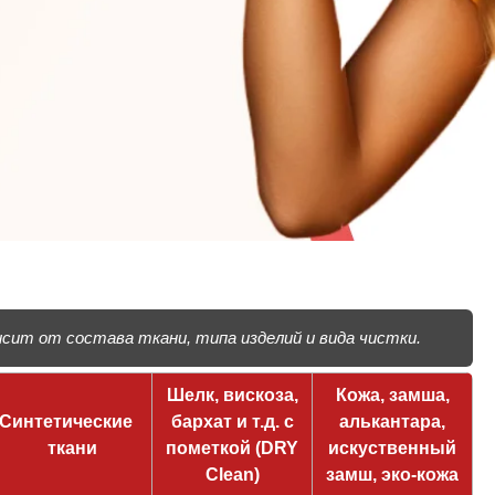
ит от состава ткани, типа изделий и вида чистки.
Шелк, вискоза,
Кожа, замша,
Синтетические
бархат и т.д. с
алькантара,
ткани
пометкой (DRY
искуственный
Clean)
замш, эко-кожа