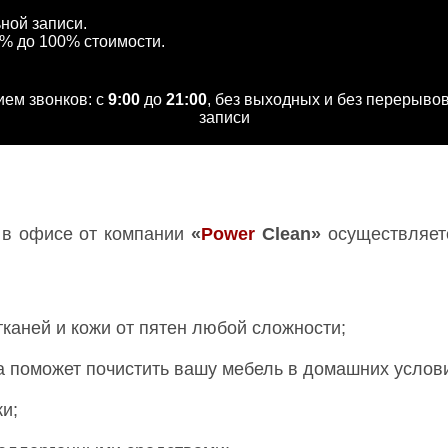
ной записи.
0% до 100% стоимости.
ием звонков: с
9:00
до
21:00
, без выходных и без перерывов
записи
 в офисе от компании
«
Power
Clean»
осуществляет
тканей и кожи от пятен любой сложности;
 поможет почистить вашу мебель в домашних услов
и;