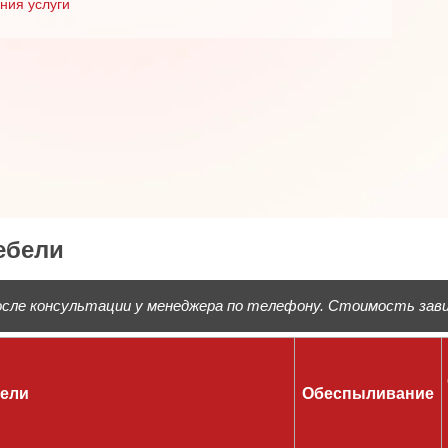
ния услуги
ебели
ле консультации у менеджера по телефону. Стоимость завис
бели
Обеспыливание