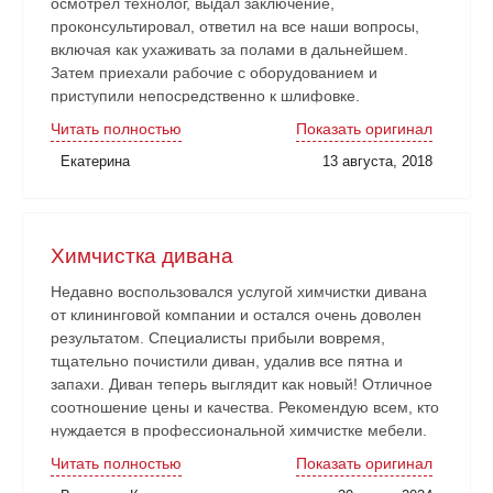
осмотрел технолог, выдал заключение,
проконсультировал, ответил на все наши вопросы,
включая как ухаживать за полами в дальнейшем.
Затем приехали рабочие с оборудованием и
приступили непосредственно к шлифовке.
Нареканий никаких нет. Рабочие аккуратные, все
Читать полностью
Показать оригинал
наши замечания и пожелания учитывали. Работа
Екатерина
13 августа, 2018
сдана в срок. Очень довольны!
Химчистка дивана
Недавно воспользовался услугой химчистки дивана
от клининговой компании и остался очень доволен
результатом. Специалисты прибыли вовремя,
тщательно почистили диван, удалив все пятна и
запахи. Диван теперь выглядит как новый! Отличное
соотношение цены и качества. Рекомендую всем, кто
нуждается в профессиональной химчистке мебели.
Читать полностью
Показать оригинал