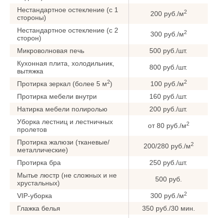
Нестандартное остекление (с 1
2
200 руб./м
стороны)
Нестандартное остекление (с 2
2
300 руб./м
сторон)
Микроволновая печь
500 руб./шт.
Кухонная плита, холодильник,
800 руб./шт.
вытяжка
2
2
Протирка зеркал (более 5 м
)
100 руб./м
Протирка мебели внутри
160 руб./шт.
Натирка мебели полиролью
200 руб./шт.
Уборка лестниц и лестничных
2
от 80 руб./м
пролетов
Протирка жалюзи (тканевые/
2
200/280 руб./м
металлические)
Протирка бра
250 руб./шт.
Мытье люстр (не сложных и не
500 руб.
хрустальных)
2
VIP-уборка
300 руб./м
Глажка белья
350 руб./30 мин.