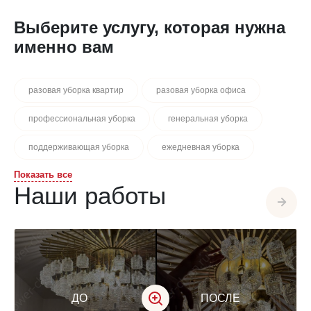
Выберите услугу, которая нужна
именно вам
разовая уборка квартир
разовая уборка офиса
профессиональная уборка
генеральная уборка
поддерживающая уборка
ежедневная уборка
Показать все
уборка раз в неделю
уборка после ремонта
Наши работы
уборка после строительства
уборка после пожара
VIP уборка
уборка квартир
уборка офисов
уборка домов
уборка коттеджей
уборка ресторанов
разовая уборка помещений
ДО
ПОСЛЕ