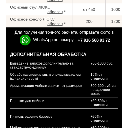
Офисный стул ЛЮКС
от 450
1000 - 1
образец
*
Офисное кресло ЛЮКС
200
1200 - 1
образец
*
Для получения точного расчета, отправьте фото в
WhatsApp по номеру
+7 916 568 93 72
ДОПОЛНИТЕЛЬНАЯ ОБРАБОТКА
Выведение запахов дополнительно за
700-1000 руб.
стандартную единицу
Обработка специальным ополаскивателем
15% от
(кондиционером)
стоимости
Ароматизация мебели зависит от размеров
300-600 руб. за
посадочное
место
Парфюм для мебели
+30-50% к
стоимости
Пятновыведение базовое
+20% к
стоимости
Мебель после потопа, пожара, крови, мочи,
+30-100% к