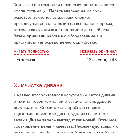
Заказывали в компании шлифовку гранитных полов в
холле гостиницы. Первоначально наши полы
осмотрел технолог, выдал заключение,
проконсультировал, ответил на все наши вопросы,
включая как ухаживать за полами в дальнейшем.
Затем приехали рабочие с оборудованием и
приступили непосредственно к шлифовке.
Нареканий никаких нет. Рабочие аккуратные, все
Читать полностью
Показать оригинал
наши замечания и пожелания учитывали. Работа
Екатерина
13 августа, 2018
сдана в срок. Очень довольны!
Химчистка дивана
Недавно воспользовался услугой химчистки дивана
от клининговой компании и остался очень доволен
результатом. Специалисты прибыли вовремя,
тщательно почистили диван, удалив все пятна и
запахи. Диван теперь выглядит как новый! Отличное
соотношение цены и качества. Рекомендую всем, кто
нуждается в профессиональной химчистке мебели.