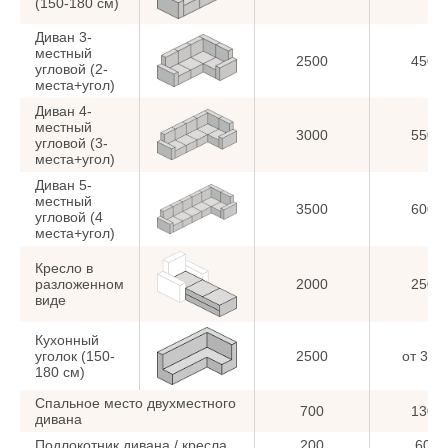
(150-180 см)
Диван 3-
местный
2500
4500
угловой (2-
места+угол)
Диван 4-
местный
3000
5500
угловой (3-
места+угол)
Диван 5-
местный
3500
6000
угловой (4
места+угол)
Кресло в
разложенном
2000
2500
виде
Кухонный
уголок (150-
2500
от 350
180 см)
Спальное место двухместного
700
1300
дивана
Подлокотник дивана / кресла
200
600