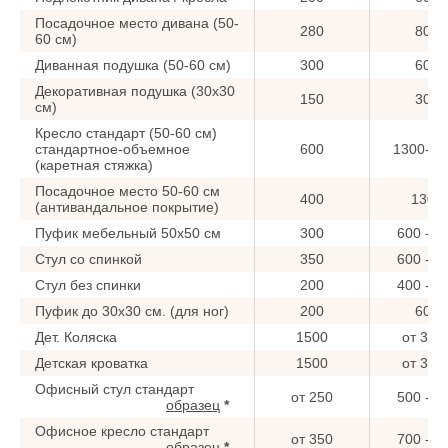
Посадочное место дивана (50-
280
800
60 см)
Диванная подушка (50-60 см)
300
600
Декоративная подушка (30x30
150
300
см)
Кресло стандарт (50-60 см)
стандартное-объемное
600
1300-15
(каретная стяжка)
Посадочное место 50-60 см
400
1300
(антивандальное покрытие)
Пуфик мебельный 50x50 см
300
600 - 9
Стул со спинкой
350
600 - 8
Стул без спинки
200
400 - 6
Пуфик до 30x30 см. (для ног)
200
600
Дет. Коляска
1500
от 300
Детская кроватка
1500
от 300
Офисный стул стандарт
от 250
500 - 7
образец
*
Офисное кресло стандарт
от 350
700 - 9
образец
*