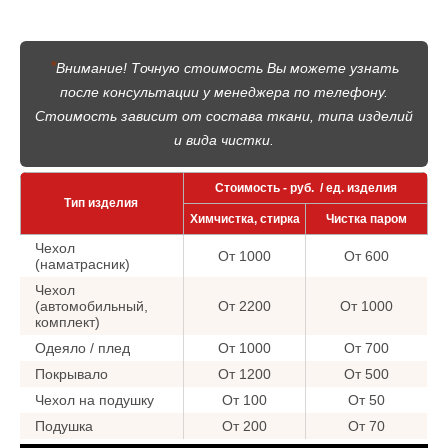
*
Внимание! Точную стоимость Вы можете узнать
после консультации у менеджера по телефону.
Стоимость зависит от состава ткани, типа изделий
и вида чистки.
Стоимость - руб. / ед. изделия
Тип изделия
Химчистка, стирка
Чистка паром
Чехол
От 1000
От 600
(наматрасник)
Чехол
(автомобильный,
От 2200
От 1000
комплект)
Одеяло / плед
От 1000
От 700
Покрывало
От 1200
От 500
Чехол на подушку
От 100
От 50
Подушка
От 200
От 70