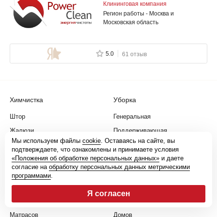
Клининговая компания
Регион работы - Москва и
Московская область
5.0
61 отзыв
Химчистка
Уборка
Штор
Генеральная
Жалюзи
Поддерживающая
Мы используем файлы
cookie
. Оставаясь на сайте, вы
Мягкой мебели
Ежедневная
подтверждаете, что ознакомлены и принимаете условия
«Положения об обработке персональных данных»
и даете
Диванов
Срочная
согласие на
обработку персональных данных метрическими
Кресел
VIP
программами
.
Ковров
После ремонта
Я согласен
Ковролина
Квартир
Матрасов
Домов