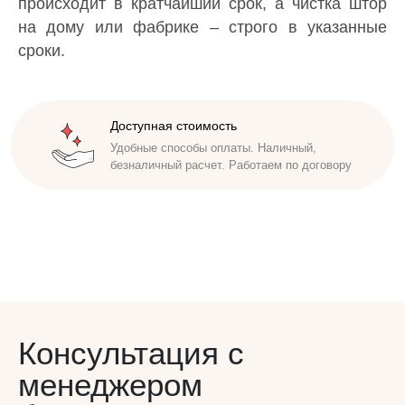
происходит в кратчайший срок, а чистка штор
на дому или фабрике – строго в указанные
сроки.
Доступная стоимость
Безупречная репутация
Удобные способы оплаты. Наличный,
Исполнители проходят инструктаж,
безналичный расчет. Работаем по договору
обучены бережно относиться к имуществу
заказчика. Соблюдаем сроки
Консультация с
менеджером