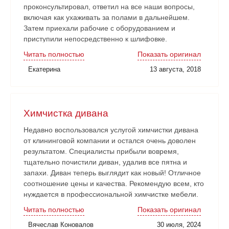
проконсультировал, ответил на все наши вопросы,
включая как ухаживать за полами в дальнейшем.
Затем приехали рабочие с оборудованием и
приступили непосредственно к шлифовке.
Нареканий никаких нет. Рабочие аккуратные, все
Читать полностью
Показать оригинал
наши замечания и пожелания учитывали. Работа
Екатерина
13 августа, 2018
сдана в срок. Очень довольны!
Химчистка дивана
Недавно воспользовался услугой химчистки дивана
от клининговой компании и остался очень доволен
результатом. Специалисты прибыли вовремя,
тщательно почистили диван, удалив все пятна и
запахи. Диван теперь выглядит как новый! Отличное
соотношение цены и качества. Рекомендую всем, кто
нуждается в профессиональной химчистке мебели.
Читать полностью
Показать оригинал
Вячеслав Коновалов
30 июля, 2024