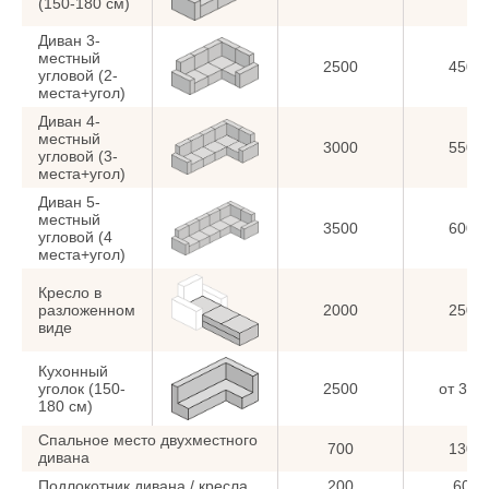
(150-180 см)
Диван 3-
местный
2500
4500
угловой (2-
места+угол)
Диван 4-
местный
3000
5500
угловой (3-
места+угол)
Диван 5-
местный
3500
6000
угловой (4
места+угол)
Кресло в
разложенном
2000
2500
виде
Кухонный
уголок (150-
2500
от 350
180 см)
Спальное место двухместного
700
1300
дивана
Подлокотник дивана / кресла
200
600