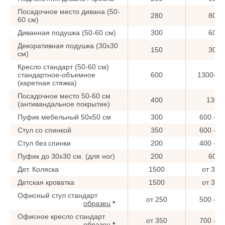
Посадочное место дивана (50-
280
800
60 см)
Диванная подушка (50-60 см)
300
600
Декоративная подушка (30x30
150
300
см)
Кресло стандарт (50-60 см)
стандартное-объемное
600
1300-15
(каретная стяжка)
Посадочное место 50-60 см
400
1300
(антивандальное покрытие)
Пуфик мебельный 50x50 см
300
600 - 9
Стул со спинкой
350
600 - 8
Стул без спинки
200
400 - 6
Пуфик до 30x30 см. (для ног)
200
600
Дет. Коляска
1500
от 300
Детская кроватка
1500
от 300
Офисный стул стандарт
от 250
500 - 7
образец
*
Офисное кресло стандарт
от 350
700 - 9
образец
*