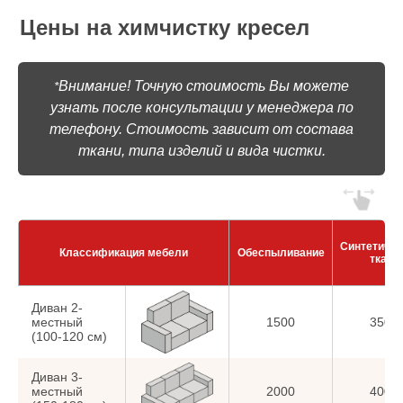
Цены на химчистку кресел
Внимание! Точную стоимость Вы можете
*
узнать после консультации у менеджера по
телефону. Стоимость зависит от состава
ткани, типа изделий и вида чистки.
Синтетиче
Классификация мебели
Обеспыливание
ткани
Диван 2-
местный
1500
3500
(100-120 см)
Диван 3-
местный
2000
4000