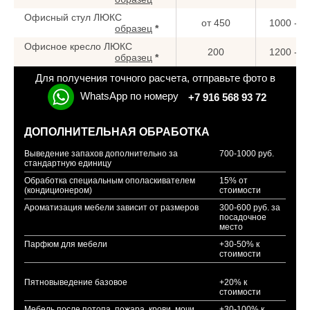
Офисный стул ЛЮКС
от 450
1000 - 1
образец
*
Офисное кресло ЛЮКС
200
1200 - 1
образец
*
Для получения точного расчета, отправьте фото в
WhatsApp по номеру
+7 916 568 93 72
ДОПОЛНИТЕЛЬНАЯ ОБРАБОТКА
Выведение запахов дополнительно за
700-1000 руб.
стандартную единицу
Обработка специальным ополаскивателем
15% от
(кондиционером)
стоимости
Ароматизация мебели зависит от размеров
300-600 руб. за
посадочное
место
Парфюм для мебели
+30-50% к
стоимости
Пятновыведение базовое
+20% к
стоимости
Мебель после потопа, пожара, крови, мочи,
+30-100% к