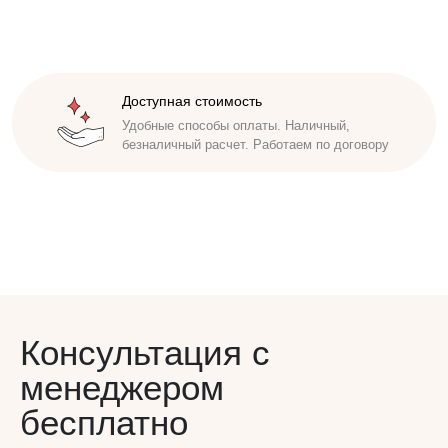
Доступная стоимость
Безупречная репутация
Удобные способы оплаты. Наличный,
Исполнители проходят инструктаж,
безналичный расчет. Работаем по договору
обучены бережно относиться к имуществу
заказчика. Соблюдаем сроки
Консультация с
менеджером
бесплатно