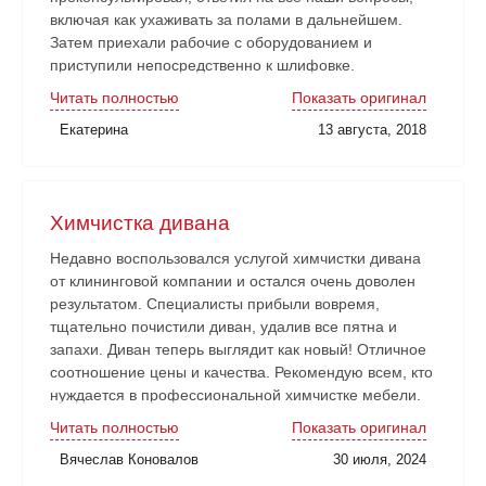
включая как ухаживать за полами в дальнейшем.
Затем приехали рабочие с оборудованием и
приступили непосредственно к шлифовке.
Нареканий никаких нет. Рабочие аккуратные, все
Читать полностью
Показать оригинал
наши замечания и пожелания учитывали. Работа
Екатерина
13 августа, 2018
сдана в срок. Очень довольны!
Химчистка дивана
Недавно воспользовался услугой химчистки дивана
от клининговой компании и остался очень доволен
результатом. Специалисты прибыли вовремя,
тщательно почистили диван, удалив все пятна и
запахи. Диван теперь выглядит как новый! Отличное
соотношение цены и качества. Рекомендую всем, кто
нуждается в профессиональной химчистке мебели.
Читать полностью
Показать оригинал
Вячеслав Коновалов
30 июля, 2024