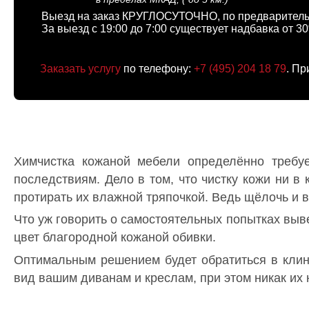
Выезд на заказ КРУГЛОСУТОЧНО, по предваритель
За выезд с 19:00 до 7:00 существует надбавка от 3
Заказать услугу
по телефону:
+7 (495) 204 18 79
. Пр
Химчистка кожаной мебели определённо требуе
последствиям. Дело в том, что чистку кожи ни 
протирать их влажной тряпочкой. Ведь щёлочь и 
Что уж говорить о самостоятельных попытках выве
цвет благородной кожаной обивки.
Оптимальным решением будет обратиться в кли
вид вашим диванам и креслам, при этом никак их 