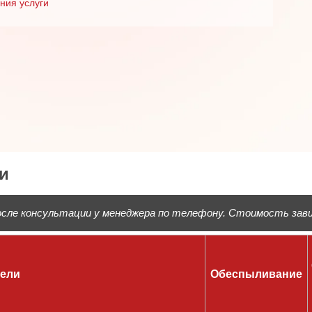
ния услуги
и
ле консультации у менеджера по телефону. Стоимость завис
бели
Обеспыливание