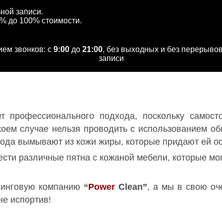
ной записи.
0% до 100% стоимости.
ием звонков: с
9:00
до
21:00
, без выходных и без перерывов
записи
т профессионального подхода, поскольку самост
в коем случае нельзя проводить с использованием о
вода вымывают из кожи жиры, которые придают ей ос
сти различные пятна с кожаной мебели, которые мог
нинговую компанию
“
Power
Clean”
, а мы в свою оч
не испортив!