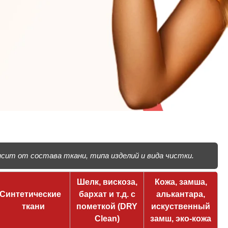
ит от состава ткани, типа изделий и вида чистки.
Шелк, вискоза,
Кожа, замша,
Синтетические
бархат и т.д. с
алькантара,
ткани
пометкой (DRY
искуственный
Clean)
замш, эко-кожа