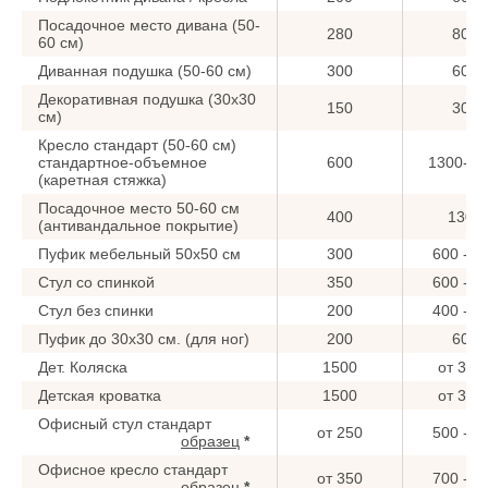
Посадочное место дивана (50-
280
800
60 см)
Диванная подушка (50-60 см)
300
600
Декоративная подушка (30x30
150
300
см)
Кресло стандарт (50-60 см)
стандартное-объемное
600
1300-15
(каретная стяжка)
Посадочное место 50-60 см
400
1300
(антивандальное покрытие)
Пуфик мебельный 50x50 см
300
600 - 9
Стул со спинкой
350
600 - 8
Стул без спинки
200
400 - 6
Пуфик до 30x30 см. (для ног)
200
600
Дет. Коляска
1500
от 300
Детская кроватка
1500
от 300
Офисный стул стандарт
от 250
500 - 7
образец
*
Офисное кресло стандарт
от 350
700 - 9
образец
*