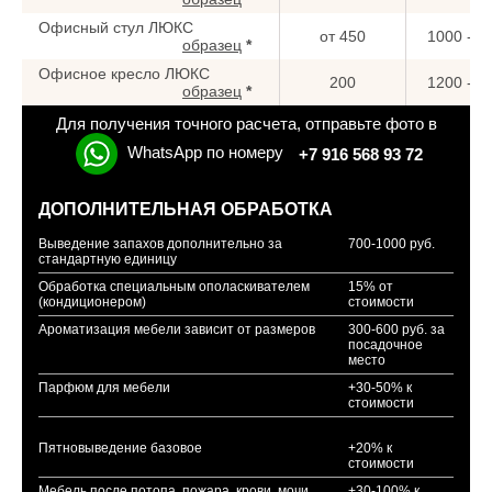
Офисный стул ЛЮКС
от 450
1000 - 1
образец
*
Офисное кресло ЛЮКС
200
1200 - 1
образец
*
Для получения точного расчета, отправьте фото в
WhatsApp по номеру
+7 916 568 93 72
ДОПОЛНИТЕЛЬНАЯ ОБРАБОТКА
Выведение запахов дополнительно за
700-1000 руб.
стандартную единицу
Обработка специальным ополаскивателем
15% от
(кондиционером)
стоимости
Ароматизация мебели зависит от размеров
300-600 руб. за
посадочное
место
Парфюм для мебели
+30-50% к
стоимости
Пятновыведение базовое
+20% к
стоимости
Мебель после потопа, пожара, крови, мочи,
+30-100% к