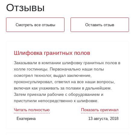
Отзывы
Смотреть все отзывы
Оставить отзыв
Шлифовка гранитных полов
Заказывали в компании шлифовку гранитных полов в
холле гостиницы. Первоначально наши полы
осмотрел технолог, выдал заключение,
проконсультировал, ответил на все наши вопросы,
включая как ухаживать за полами в дальнейшем.
Затем приехали рабочие с оборудованием и
приступили непосредственно к шлифовке.
Нареканий никаких нет. Рабочие аккуратные, все
Читать полностью
Показать оригинал
наши замечания и пожелания учитывали. Работа
Екатерина
13 августа, 2018
сдана в срок. Очень довольны!