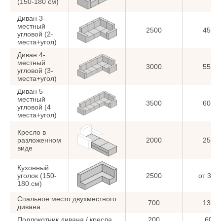
(150-180 см)
Диван 3-
местный
2500
4500
угловой (2-
места+угол)
Диван 4-
местный
3000
5500
угловой (3-
места+угол)
Диван 5-
местный
3500
6000
угловой (4
места+угол)
Кресло в
разложенном
2000
2500
виде
Кухонный
уголок (150-
2500
от 350
180 см)
Спальное место двухместного
700
1300
дивана
Подлокотник дивана / кресла
200
600