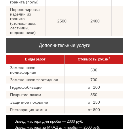
гранита (полы)
Переполировка
изделий из
гранита
2500
2400
20
(столешницы,
лестницы,
подоконники)
Дополнительные услуги
2
Виды работ
Стоимость, руб./м
Замена швов
500
полиэфирная
Замена швов эпоксидная
700
Гидрофобизация
от 100
Покрытие лаком
350
Защитное покрытие
от 150
Реставрация камня
от 800
Выезд мастера для пробы — 2000 руб.
Выезд мастера за МКАД для пробы — 2500 руб.