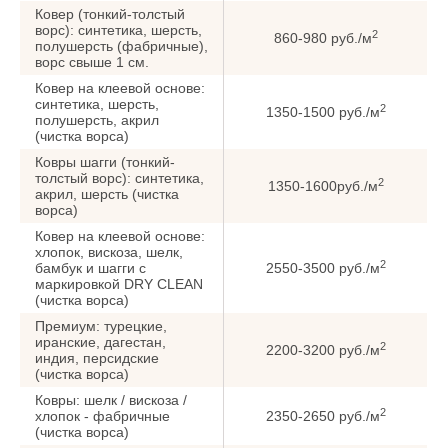
Ковер (тонкий-толстый
ворс): синтетика, шерсть,
2
860-980 руб./м
полушерсть (фабричные),
ворс cвыше 1 см.
Ковер на клеевой основе:
синтетика, шерсть,
2
1350-1500 руб./м
полушерсть, акрил
(чистка ворса)
Ковры шагги (тонкий-
толстый ворс): синтетика,
2
1350-1600руб./м
акрил, шерсть (чистка
ворса)
Ковер на клеевой основе:
хлопок, вискоза, шелк,
2
бамбук и шагги с
2550-3500 руб./м
маркировкой DRY CLEAN
(чистка ворса)
Премиум: турецкие,
иранские, дагестан,
2
2200-3200 руб./м
индия, персидские
(чистка ворса)
Ковры: шелк / вискоза /
2
хлопок - фабричные
2350-2650 руб./м
(чистка ворса)