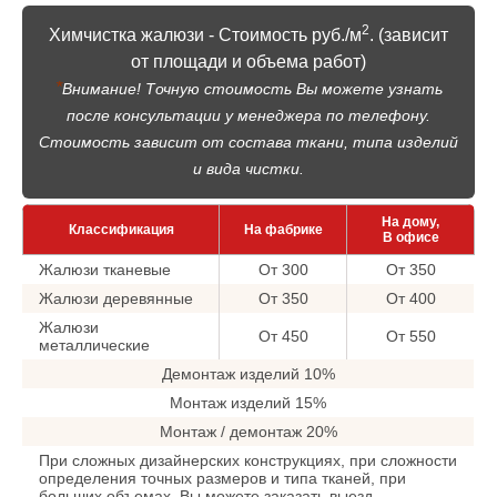
2
Химчистка жалюзи - Стоимость руб./м
. (зависит
от площади и объема работ)
*
Внимание! Точную стоимость Вы можете узнать
после консультации у менеджера по телефону.
Стоимость зависит от состава ткани, типа изделий
и вида чистки.
На дому,
Классификация
На фабрике
В офисе
Жалюзи тканевые
От 300
От 350
Жалюзи деревянные
От 350
От 400
Жалюзи
От 450
От 550
металлические
Демонтаж изделий 10%
Монтаж изделий 15%
Монтаж / демонтаж 20%
При сложных дизайнерских конструкциях, при сложности
определения точных размеров и типа тканей, при
больших объемах, Вы можете заказать выезд