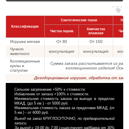
Синтетические ткани
Нату
Классификация
Химчистка
Чистка паром
Чистк
влажная
Игрушка мягкая
От 80
От 150
От
Чучело
консультация
консультация
консу
животного
Коллекционные
Сумма заказа рассчитывается из рас
куклы и
коллекционного изделия! Осмо
статуэтки
Дезодорирование игрушек, обработка от запах
Сильное загрязнение +50% к стоимости.
Избавление от запаха +100% к стоимости.
Минимальная стоимость заказа на выезде в пределах
МКАД, (до 5 км.) - от 5000 руб.
Минимальная стоимость заказа за пределами МКАД, (от
5 км.) - от 6000 руб.
Выезд на заказ КРУГЛОСУТОЧНО, по предварительной
записи.
За выезд с 19:00 до 7:00 существует надбавка от 30%