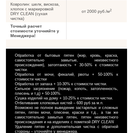
Ковролин: шелк, вискоза,
хлопок с маркировкой
2
от 2000 руб./м
DRY CLEAN (сухая
чистка)
Точный расчет
стоимости уточняйте у
Менеджера!
Обработка от бытовых пятен (жир, кровь, краска,
самостоятельно замытые, неизвестного
происхождения), затоптаность + 30-50% к стоимости
чистки.
Обработка от мочи, фекалий, рвоты + 50-100% к
стоимости чистки
Обработка от запаха + 10-30% к стоимости чистки.
Сильное загрязнение (пожар, копоть, затопленность,
плесень и т.д) + 50-100%.
Сушка изделий на дому + 10-25% к стоимости чистки.
Отбеливание хлопковых кистей – 600 руб за м.п.
Возможно не полное выведение застарелых и сложных
пятен, пятен мочи, плесени, краски и т.д., а так же
самостоятельно замытых пятен, пятен неизвестного
происхождения и на изделиях с пометкой
DRY CLEAN
Удаление пятен и дополнительная чистка с обратной
стороны – уточняйте у менеджера.