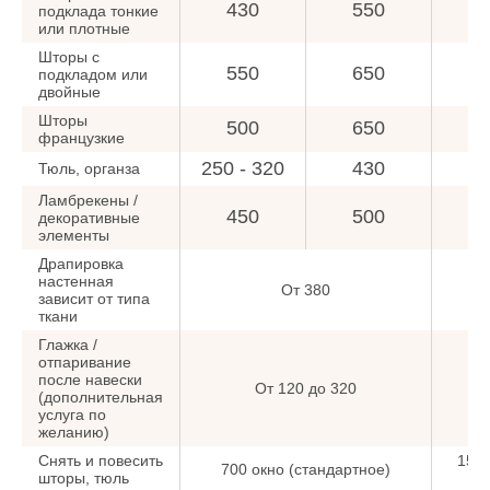
430
550
5
подклада тонкие
или плотные
Шторы с
550
650
7
подкладом или
двойные
Шторы
500
650
6
французкие
250 - 320
430
5
Тюль, органза
Ламбрекены /
450
500
6
декоративные
элементы
Драпировка
настенная
От 380
зависит от типа
ткани
Глажка /
отпаривание
после навески
От 120 до 320
(дополнительная
услуга по
желанию)
Снять и повесить
15
700 окно (стандартное)
шторы, тюль