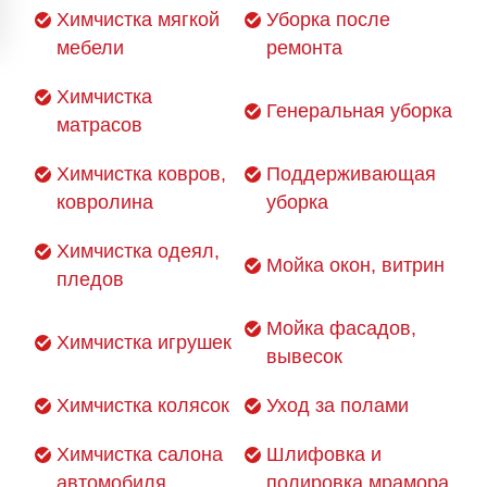
Химчистка мягкой
Уборка после
мебели
ремонта
Химчистка
Генеральная уборка
матрасов
Химчистка ковров,
Поддерживающая
ковролина
уборка
Химчистка одеял,
Мойка окон, витрин
пледов
Мойка фасадов,
Химчистка игрушек
вывесок
Химчистка колясок
Уход за полами
Химчистка салона
Шлифовка и
автомобиля
полировка мрамора