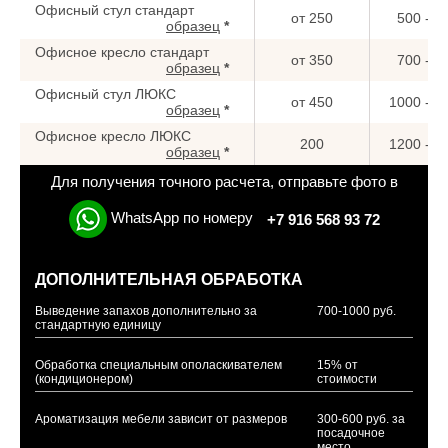
Офисный стул стандарт
от 250
500 - 7
образец
*
Офисное кресло стандарт
от 350
700 - 9
образец
*
Офисный стул ЛЮКС
от 450
1000 - 1
образец
*
Офисное кресло ЛЮКС
200
1200 - 1
образец
*
Для получения точного расчета, отправьте фото в
WhatsApp по номеру
+7 916 568 93 72
ДОПОЛНИТЕЛЬНАЯ ОБРАБОТКА
Выведение запахов дополнительно за
700-1000 руб.
стандартную единицу
Обработка специальным ополаскивателем
15% от
(кондиционером)
стоимости
Ароматизация мебели зависит от размеров
300-600 руб. за
посадочное
место