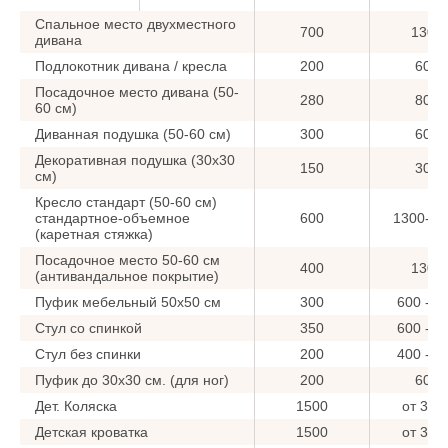
Спальное место двухместного
700
1300
дивана
Подлокотник дивана / кресла
200
600
Посадочное место дивана (50-
280
800
60 см)
Диванная подушка (50-60 см)
300
600
Декоративная подушка (30x30
150
300
см)
Кресло стандарт (50-60 см)
стандартное-объемное
600
1300-15
(каретная стяжка)
Посадочное место 50-60 см
400
1300
(антивандальное покрытие)
Пуфик мебельный 50x50 см
300
600 - 9
Стул со спинкой
350
600 - 8
Стул без спинки
200
400 - 6
Пуфик до 30x30 см. (для ног)
200
600
Дет. Коляска
1500
от 300
Детская кроватка
1500
от 300