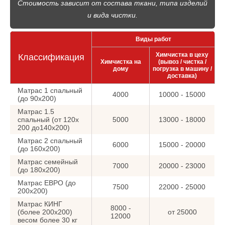
Стоимость зависит от состава ткани, типа изделий
и вида чистки.
Виды работ
Химчистка в цеху
Классификация
Химчистка на
(вывоз / чистка /
дому
погрузка в машину /
доставка)
Матрас 1 спальный
4000
10000 - 15000
(до 90х200)
Матрас 1.5
спальный (от 120х
5000
13000 - 18000
200 до140х200)
Матрас 2 спальный
6000
15000 - 20000
(до 160х200)
Матрас семейный
7000
20000 - 23000
(до 180х200)
Матрас ЕВРО (до
7500
22000 - 25000
200х200)
Матрас КИНГ
8000 -
(более 200х200)
от 25000
12000
весом более 30 кг