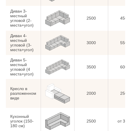
Диван 3-
местный
2500
4500
угловой (2-
места+угол)
Диван 4-
местный
3000
5500
угловой (3-
места+угол)
Диван 5-
местный
3500
6000
угловой (4
места+угол)
Кресло в
разложенном
2000
2500
виде
Кухонный
уголок (150-
2500
от 350
180 см)