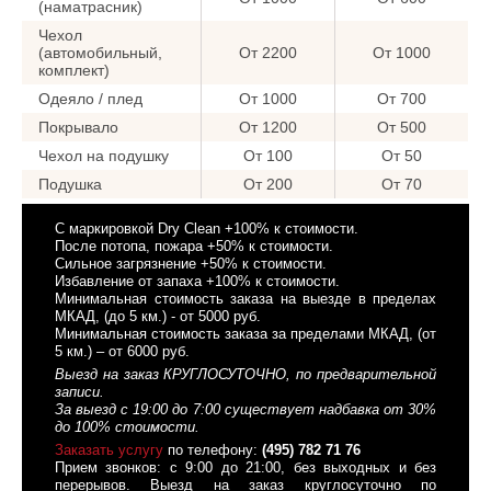
(наматрасник)
Чехол
(автомобильный,
От 2200
От 1000
комплект)
Одеяло / плед
От 1000
От 700
Покрывало
От 1200
От 500
Чехол на подушку
От 100
От 50
Подушка
От 200
От 70
C маркировкой Dry Clean +100% к стоимости.
После потопа, пожара +50% к стоимости.
Сильное загрязнение +50% к стоимости.
Избавление от запаха +100% к стоимости.
Минимальная стоимость заказа на выезде в пределах
МКАД, (до 5 км.) - от 5000 руб.
Минимальная стоимость заказа за пределами МКАД, (от
5 км.) – от 6000 руб.
Выезд на заказ КРУГЛОСУТОЧНО, по предварительной
записи.
За выезд с 19:00 до 7:00 существует надбавка от 30%
до 100% стоимости.
Заказать услугу
по телефону:
(495) 782 71 76
Прием звонков: с 9:00 до 21:00, без выходных и без
перерывов. Выезд на заказ круглосуточно по