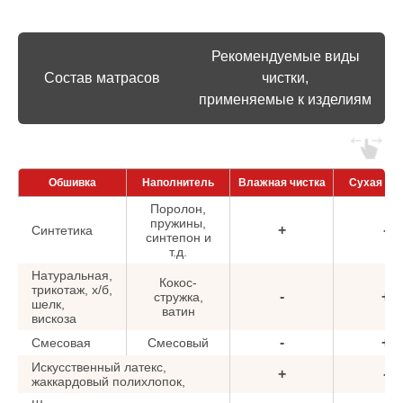
Рекомендуемые виды
Состав матрасов
чистки,
применяемые к изделиям
Обшивка
Наполнитель
Влажная чистка
Сухая чис
Поролон,
пружины,
+
-
Синтетика
синтепон и
т.д.
Натуральная,
Кокос-
трикотаж, х/б,
-
+
стружка,
шелк,
ватин
вискоза
-
+
Смесовая
Смесовый
Искусственный латекс,
+
-
жаккардовый полихлопок,