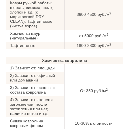
Ковры ручной работы:
шерсть, вискоза, шелк,
хлопок и т.д. (с
2
3600-4500 руб./м
маркировкой DRY
CLEAN). Тафтинговые
(чистка ворса)
Химчистка шкур
2
от 5000 руб./м
(натуральные)
2
Тафтинговые
1800-2800 руб./м
Химчистка ковролина
1) Зависит от: площади
2) Зависит от: офисный
или домашний
3) Зависит от: основы и
2
От 350 руб./м
состава ковролина
4) Зависит от: степени
загрязнения, после
затопления или нет,
наличия пятен и т.д.
Сушка ковролина
10-30% к стоимости
ковровым феном