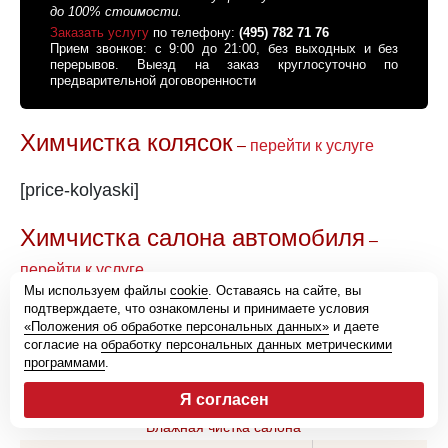
до 100% стоимости.
Заказать услугу
по телефону:
(495) 782 71 76
Прием звонков: с 9:00 до 21:00, без выходных и без
перерывов. Выезд на заказ круглосуточно по
предварительной договоренности
Химчистка колясок
–
перейти к услуге
[price-kolyaski]
Химчистка салона автомобиля
–
перейти к услуге
Мы используем файлы
cookie
. Оставаясь на сайте, вы
подтверждаете, что ознакомлены и принимаете условия
*
Полная стоимость работ (услуг) только после
«Положения об обработке персональных данных»
и даете
согласие на
обработку персональных данных метрическими
консультации или осмотра авто.
программами
.
Вид работ / тип автомобиля
Я согласен
Стоимость
Влажная чистка салона