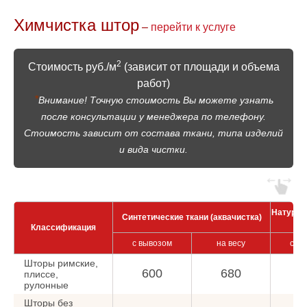
Химчистка штор
–
перейти к услуге
2
Стоимость руб./м
(зависит от площади и объема
работ)
*
Внимание! Точную стоимость Вы можете узнать
после консультации у менеджера по телефону.
Стоимость зависит от состава ткани, типа изделий
и вида чистки.
Натурал
Синтетические ткани (аквачистка)
Классификация
с вывозом
на весу
с в
Шторы римские,
600
680
6
плиссе,
рулонные
Шторы без