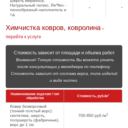
Шерсть мериноса,
Натуральный латекс, Re*flex -
-
+
пенообразный наполнитель и
т.д.
Химчистка ковров, ковролина
–
перейти к услуге
Стоимость зависит от площади и объема работ
*
Внимание! Точную стоимость Вы можете узнать
после консультации у менеджера по телефону.
Стоимость зависит от состава ворса, типа изделий
и вида чистки.
Наименование изделия / тип
2
Стоимость, руб./м
обработки
Ковер безворсовый
(тонкий-толстый ворс):
2
синтетика, шерсть,
700-850 руб./м
полушерсть (фабричные),
ворс до 1 см.