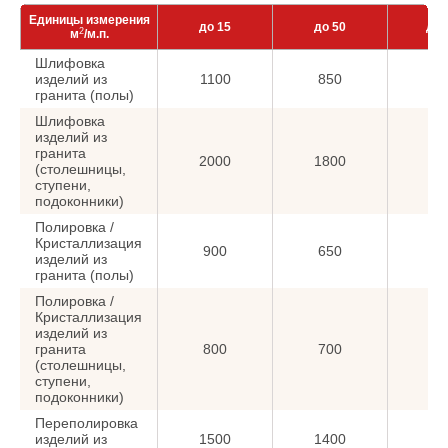
Единицы измерения
до 15
до 50
до 
2
м
/м.п.
Шлифовка
изделий из
1100
850
7
гранита (полы)
Шлифовка
изделий из
гранита
2000
1800
16
(столешницы,
ступени,
подоконники)
Полировка /
Кристаллизация
900
650
6
изделий из
гранита (полы)
Полировка /
Кристаллизация
изделий из
гранита
800
700
5
(столешницы,
ступени,
подоконники)
Переполировка
изделий из
1500
1400
12