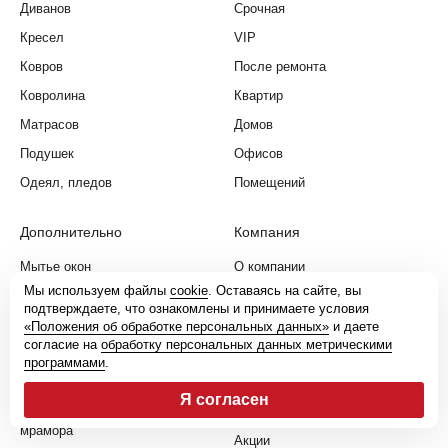
Диванов
Срочная
Кресел
VIP
Ковров
После ремонта
Ковролина
Квартир
Матрасов
Домов
Подушек
Офисов
Одеял, пледов
Помещений
Дополнительно
Компания
Мытье окон
О компании
Мы используем файлы
cookie
. Оставаясь на сайте, вы
Мойка фасадов
Цены
подтверждаете, что ознакомлены и принимаете условия
Мойка витрин
Наши работы
«Положения об обработке персональных данных»
и даете
согласие на
обработку персональных данных метрическими
Удаление запахов
Отзывы
программами
.
Инсектицидная обработка
Услуги
Я согласен
Шлифовка и полировка
География услуг
мрамора
Акции