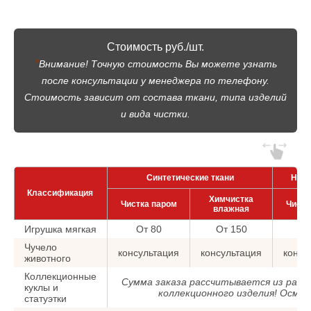
Стоимость руб./шт.
*
Внимание! Точную стоимость Вы можете узнать
после консультации у менеджера по телефону.
Стоимость зависит от состава ткани, типа изделий
и вида чистки.
Синтетические ткани
Нату
Классификация
Химчистка
Чистка паром
Чистк
влажная
Игрушка мягкая
От 80
От 150
От
Чучело
консультация
консультация
консу
животного
Коллекционные
Сумма заказа рассчитывается из рас
куклы и
коллекционного изделия! Осмо
статуэтки