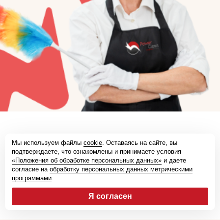
Клининговая компания
Мы используем файлы
cookie
. Оставаясь на сайте, вы
подтверждаете, что ознакомлены и принимаете условия
Регион работы - Москва и
«Положения об обработке персональных данных»
и даете
Московская область
согласие на
обработку персональных данных метрическими
программами
.
5.0
61 отзыв
Я согласен