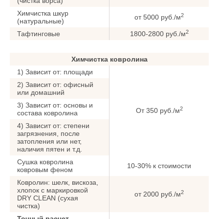
(чистка ворса)
Химчистка шкур
2
от 5000 руб./м
(натуральные)
2
Тафтинговые
1800-2800 руб./м
Химчистка ковролина
1) Зависит от: площади
2) Зависит от: офисный
или домашний
3) Зависит от: основы и
2
От 350 руб./м
состава ковролина
4) Зависит от: степени
загрязнения, после
затопления или нет,
наличия пятен и т.д.
Сушка ковролина
10-30% к стоимости
ковровым феном
Ковролин: шелк, вискоза,
хлопок с маркировкой
2
от 2000 руб./м
DRY CLEAN (сухая
чистка)
Точный расчет