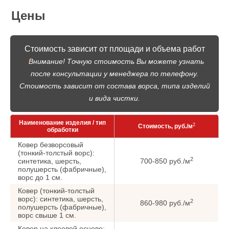
Цены
Стоимость зависит от площади и объема работ
*
Внимание! Точную стоимость Вы можете узнать
после консультации у менеджера по телефону.
Стоимость зависит от состава ворса, типа изделий
и вида чистки.
Наименование изделия / тип
2
Стоимость, руб./м
обработки
Ковер безворсовый
(тонкий-толстый ворс):
2
синтетика, шерсть,
700-850 руб./м
полушерсть (фабричные),
ворс до 1 см.
Ковер (тонкий-толстый
ворс): синтетика, шерсть,
2
860-980 руб./м
полушерсть (фабричные),
ворс cвыше 1 см.
Ковер на клеевой основе: