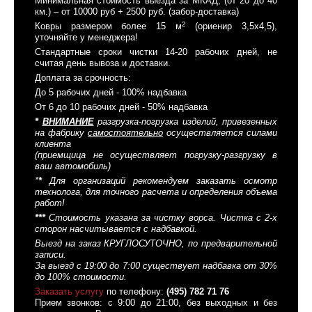
Минимальная стоимость выезда за МКАД, (от 20 до 40
км.) – от 10000 руб + 2500 руб. (забор-доставка)
2
Ковры размером более 15 м
(ориенир 3,5x4,5),
уточняйте у менеджера!
Стандартные сроки чистки 14-20 рабочих дней, не
считая день вывоза и доставки.
Доплата за срочность:
До 5 рабочих дней - 100% надбавка
От 6 до 10 рабочих дней - 50% надбавка
*
ВНИМАНИЕ
разгрузка-погрузка изделий, привезенных
на фабрику
самостоятельно
осуществляется силами
клиента
(приемщица не осуществляет погрузку-разгрузку в
ваш автомобиль)
*
*
Для организаций рекомендуем заказать осмотр
технолога, для точного расчета и определения объема
работ!
*
*
*
Стоимость указана за чистку ворса. Чистка с 2-х
сторон насчитывается с надбавкой.
Выезд на заказ КРУГЛОСУТОЧНО, по предварительной
записи.
За выезд с 19:00 до 7:00 существует надбавка от 30%
до 100% стоимости.
Заказать услугу
по телефону:
(495) 782 71 76
Прием звонков: с 9:00 до 21:00, без выходных и без