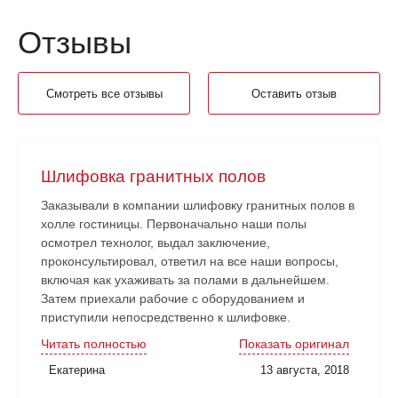
Отзывы
Смотреть все отзывы
Оставить отзыв
Шлифовка гранитных полов
Заказывали в компании шлифовку гранитных полов в
холле гостиницы. Первоначально наши полы
осмотрел технолог, выдал заключение,
проконсультировал, ответил на все наши вопросы,
включая как ухаживать за полами в дальнейшем.
Затем приехали рабочие с оборудованием и
приступили непосредственно к шлифовке.
Нареканий никаких нет. Рабочие аккуратные, все
Читать полностью
Показать оригинал
наши замечания и пожелания учитывали. Работа
Екатерина
13 августа, 2018
сдана в срок. Очень довольны!