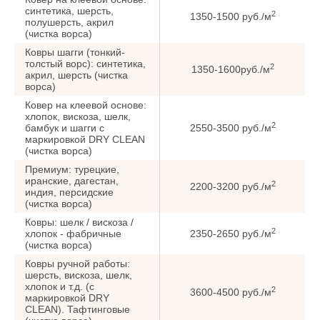
синтетика, шерсть,
2
1350-1500 руб./м
полушерсть, акрил
(чистка ворса)
Ковры шагги (тонкий-
толстый ворс): синтетика,
2
1350-1600руб./м
акрил, шерсть (чистка
ворса)
Ковер на клеевой основе:
хлопок, вискоза, шелк,
2
бамбук и шагги с
2550-3500 руб./м
маркировкой DRY CLEAN
(чистка ворса)
Премиум: турецкие,
иранские, дагестан,
2
2200-3200 руб./м
индия, персидские
(чистка ворса)
Ковры: шелк / вискоза /
2
хлопок - фабричные
2350-2650 руб./м
(чистка ворса)
Ковры ручной работы:
шерсть, вискоза, шелк,
хлопок и т.д. (с
2
3600-4500 руб./м
маркировкой DRY
CLEAN). Тафтинговые