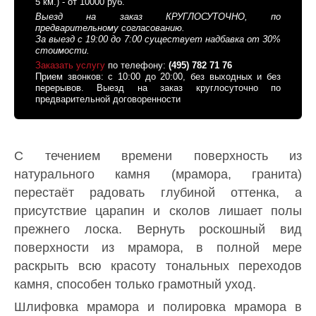
5 км.) - от 10000 руб.
Выезд на заказ КРУГЛОСУТОЧНО, по
предварительному согласованию.
За выезд с 19:00 до 7:00 существует надбавка от 30%
стоимости.
Заказать услугу
по телефону:
(495) 782 71 76
Прием звонков: с 10:00 до 20:00, без выходных и без
перерывов. Выезд на заказ круглосуточно по
предварительной договоренности
С течением времени поверхность из
натурального камня (мрамора, гранита)
перестаёт радовать глубиной оттенка, а
присутствие царапин и сколов лишает полы
прежнего лоска. Вернуть роскошный вид
поверхности из мрамора, в полной мере
раскрыть всю красоту тональных переходов
камня, способен только грамотный уход.
Шлифовка мрамора и полировка мрамора в