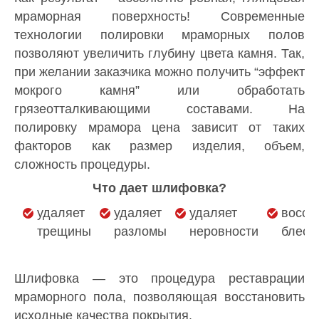
мраморная поверхность! Современные
технологии полировки мраморных полов
позволяют увеличить глубину цвета камня. Так,
при желании заказчика можно получить “эффект
мокрого камня” или обработать
грязеотталкивающими составами. На
полировку мрамора цена зависит от таких
факторов как размер изделия, объем,
сложность процедуры.
Что дает шлифовка?
удаляет
удаляет
удаляет
восст
трещины
разломы
неровности
блеск
Шлифовка — это процедура реставрации
мраморного пола, позволяющая восстановить
исходные качества покрытия.