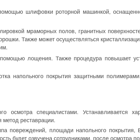
 помощью шлифовки роторной машинкой, оснащенн
олировкой мраморных полов, гранитных поверхносте
порошки. Также может осуществляться кристаллизаци
им.
 помощью лощения. Также процедура повышает уст
отка напольного покрытия защитными полимерами
го осмотра специалистами. Устанавливается ха
я метод реставрации.
па повреждений, площади напольного покрытия, В
сть будет озвучена сотрудниками, после осмотра по