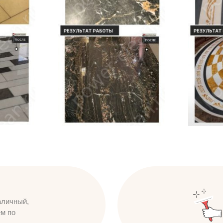
аличный,
ем по