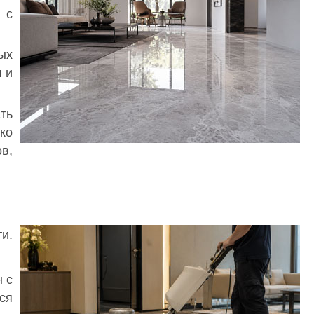
 с
ых
 и
ть
ко
в,
и.
 с
ся