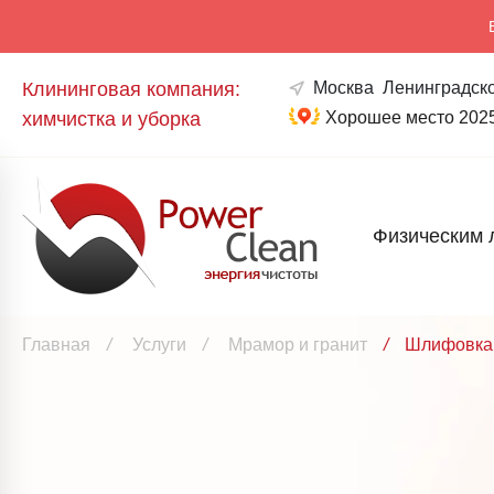
Клининговая компания:
Москва
Ленинградско
химчистка и уборка
Хорошее место 202
Физическим 
Главная
/
Услуги
/
Мрамор и гранит
/
Шлифовка 