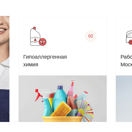
02
Гипоаллергенная
Рабо
химия
Моск