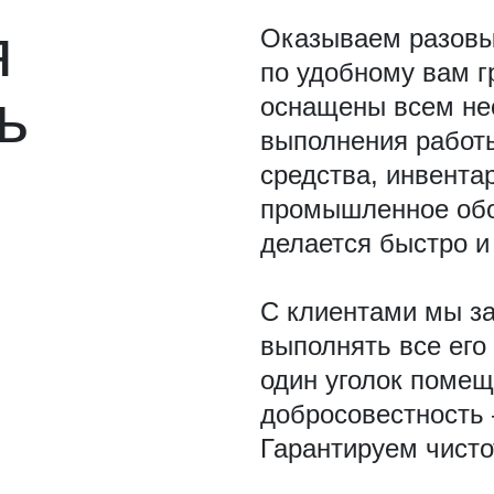
мойка окон
мойка окон в офисе
мытьё
я
Оказываем разовые
по удобному вам г
ь
шлифовка мрамора
полировка гранита
оснащены всем не
выполнения работ
борка
генеральная уборка
уборка после
средства, инвента
промышленное обо
ртиры
поддерживающая уборка квартиры
делается быстро и
уборка дома после строительства
уборк
С клиентами мы з
выполнять все его
 офисов
генеральная уборка офиса
убор
один уголок помещ
добросовестность
удаление запахов в квартире
удаление за
Гарантируем чисто