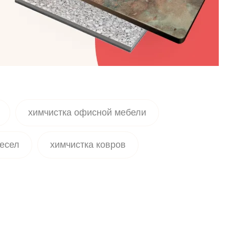
химчистка офисной мебели
ресел
химчистка ковров
ка ковролина в офисе
мчистка детского матраса