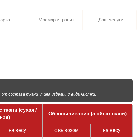
орка
Мрамор и гранит
Доп. услуги
от состава ткани, типа изделий и вида чистки.
ткани (сухая /
Обеспыливание (любые ткани)
ная)
на весу
с вывозом
на весу