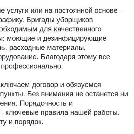
 окон в квартире
мытье балконов
 услуги или на постоянной основе –
рафику. Бригады уборщиков
шлифовка гранита
обходимым для качественного
ы: моющие и дезинфицирующие
 ремонта
уборка после строительства
рь, расходные материалы,
рудование. Благодаря этому все
уборка квартиры после ремонта
 профессионально.
а дома после ремонта
уборка коттеджей
аключаем договор и обязуемся
 пункты. Без внимания не останется ни
ка офиса после ремонта
ения. Порядочность и
 – ключевые правила нашей работы.
паха в салоне автомобиля
сухой туман
ту и порядок.