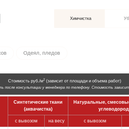
и
Химчистка
Уб
сов
Одеял, пледов
2
Стоимость руб./м
(зависит от площади и объема работ)
 после консультации у менеджера по телефону. Стоимость зависит 
Синтетические ткани
Натуральные, смесовые 
(аквачистка)
углеводород
с вывозом
на весу
с вывозом