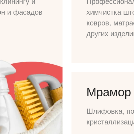
клинингу и
Профессиона
он и фасадов
химчистка шт
ковров, матра
других издели
Мрамор 
Шлифовка, по
кристаллизац