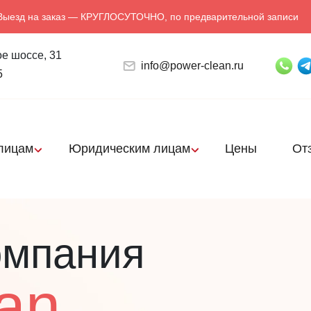
Выезд на заказ — КРУГЛОСУТОЧНО, по предварительной записи
е шоссе, 31
info@power-clean.ru
5
лицам
Юридическим лицам
Цены
От
омпания
an