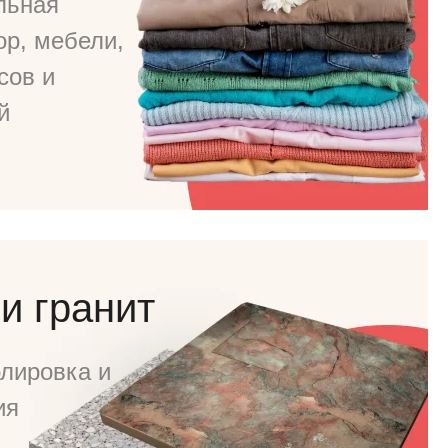
льная
ор, мебели,
сов и
й
и гранит
лировка и
ия