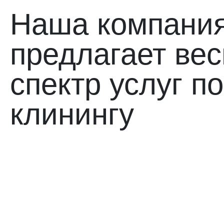
химчистка одеял
химчистка подушек
Наша компани
предлагает
вес
мойка фасадов
полировка мрамора
спектр услуг по
клининговые услуги
поддерживающая у
клинингу
уборка квартир
генеральная уборка ква
уборка домов
генеральная уборка дома
уборка коттеджей после ремонта
уборка
уборка помещений
удаление запахов