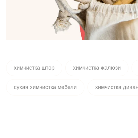
химчистка штор
химчистка жалюзи
сухая химчистка мебели
химчистка дива
сухая чистка ковров
химчистка ковролин
химчистка ковровых покрытий
химчистка