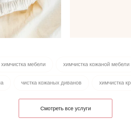
химчистка мебели
химчистка кожаной мебели
на
чистка кожаных диванов
химчистка к
а
химчистка ковролина на дому
химчист
Смотреть все услуги
 матрасов
химчистка матраса от мочи
хи