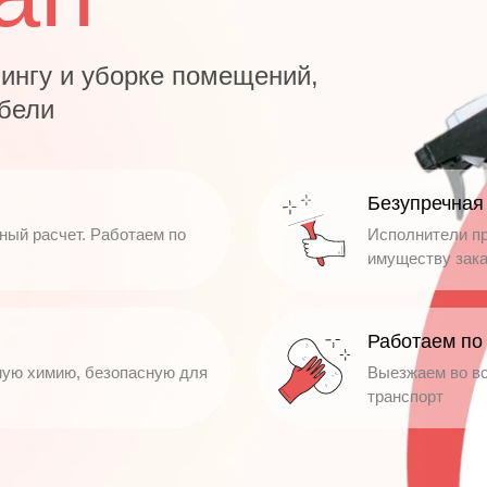
нингу и уборке помещений,
ебели
Безупречная
ный расчет. Работаем по
Исполнители пр
имуществу зака
Работаем по
ную химию, безопасную для
Выезжаем во вс
транспорт