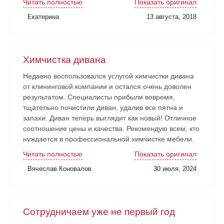
Читать полностью
Показать оригинал
наши замечания и пожелания учитывали. Работа
Екатерина
13 августа, 2018
сдана в срок. Очень довольны!
Химчистка дивана
Недавно воспользовался услугой химчистки дивана
от клининговой компании и остался очень доволен
результатом. Специалисты прибыли вовремя,
тщательно почистили диван, удалив все пятна и
запахи. Диван теперь выглядит как новый! Отличное
соотношение цены и качества. Рекомендую всем, кто
нуждается в профессиональной химчистке мебели.
Читать полностью
Показать оригинал
Вячеслав Коновалов
30 июля, 2024
Сотрудничаем уже не первый год