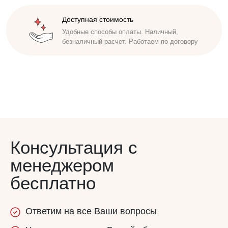
Доступная стоимость
Безупречная репутация
Удобные способы оплаты. Наличный,
Исполнители проходят инструктаж,
безналичный расчет. Работаем по договору
обучены бережно относиться к имуществу
заказчика. Соблюдаем сроки
Консультация с
менеджером
бесплатно
Ответим
на все
Ваши вопросы