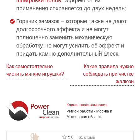
шлифовки полов
. Эффект от их
применения сохраняется до двух недель;
Горячих замазок – которые также не дают
долгосрочного эффекта и не могут
полноценно заменить механическую
обработку, но могут усилить её эффект и
придать камню дополнительный блеск.
Навигация
Как самостоятельно
Какие правила нужно
чистить мягкие игрушки?
соблюдать при чистке
по
жалюзи
записям
Клининговая компания
Регион работы - Москва и
Московская область
5.0
61 отзыв