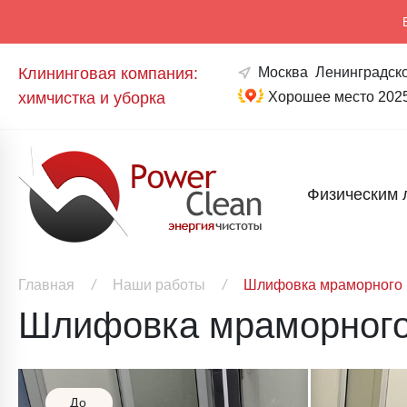
Клининговая компания:
Москва
Ленинградско
химчистка и уборка
Хорошее место 202
Физическим 
Главная
/
Наши работы
/
Шлифовка мраморного 
Шлифовка мраморного