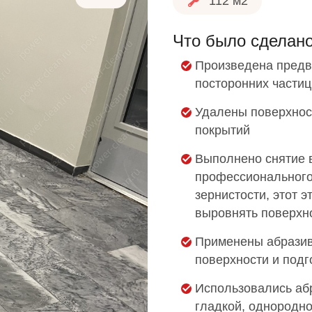
112 м2
Что было сделан
Произведена предва
посторонних частиц
Удалены поверхнос
покрытий
Выполнено снятие 
профессионального
зернистости, этот 
выровнять поверхн
Применены абразив
поверхности и подг
Использовались аб
гладкой, однородно