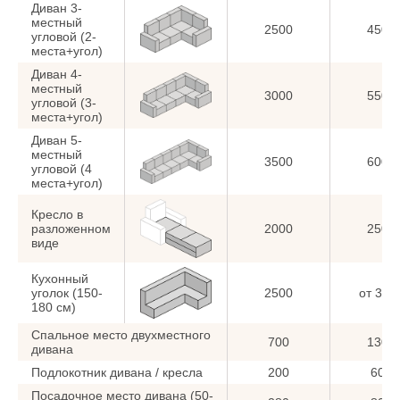
Диван 3-
местный
2500
4500
угловой (2-
места+угол)
Диван 4-
местный
3000
5500
угловой (3-
места+угол)
Диван 5-
местный
3500
6000
угловой (4
места+угол)
Кресло в
разложенном
2000
2500
виде
Кухонный
уголок (150-
2500
от 350
180 см)
Спальное место двухместного
700
1300
дивана
Подлокотник дивана / кресла
200
600
Посадочное место дивана (50-