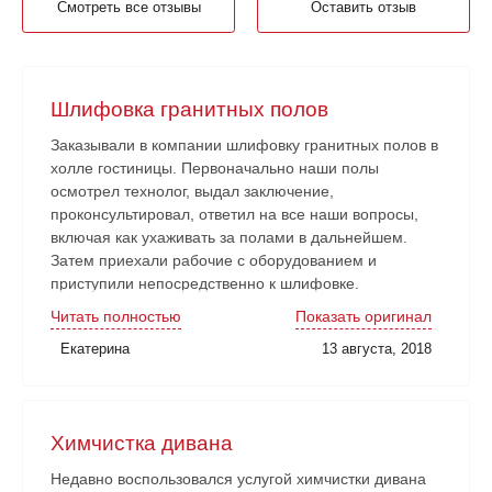
Смотреть все отзывы
Оставить отзыв
Шлифовка гранитных полов
Заказывали в компании шлифовку гранитных полов в
холле гостиницы. Первоначально наши полы
осмотрел технолог, выдал заключение,
проконсультировал, ответил на все наши вопросы,
включая как ухаживать за полами в дальнейшем.
Затем приехали рабочие с оборудованием и
приступили непосредственно к шлифовке.
Нареканий никаких нет. Рабочие аккуратные, все
Читать полностью
Показать оригинал
наши замечания и пожелания учитывали. Работа
Екатерина
13 августа, 2018
сдана в срок. Очень довольны!
Химчистка дивана
Недавно воспользовался услугой химчистки дивана