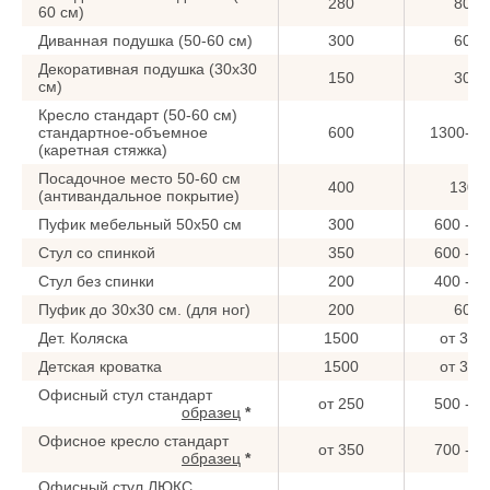
280
800
60 см)
Диванная подушка (50-60 см)
300
600
Декоративная подушка (30x30
150
300
см)
Кресло стандарт (50-60 см)
стандартное-объемное
600
1300-15
(каретная стяжка)
Посадочное место 50-60 см
400
1300
(антивандальное покрытие)
Пуфик мебельный 50x50 см
300
600 - 9
Стул со спинкой
350
600 - 8
Стул без спинки
200
400 - 6
Пуфик до 30x30 см. (для ног)
200
600
Дет. Коляска
1500
от 300
Детская кроватка
1500
от 300
Офисный стул стандарт
от 250
500 - 7
образец
*
Офисное кресло стандарт
от 350
700 - 9
образец
*
Офисный стул ЛЮКС