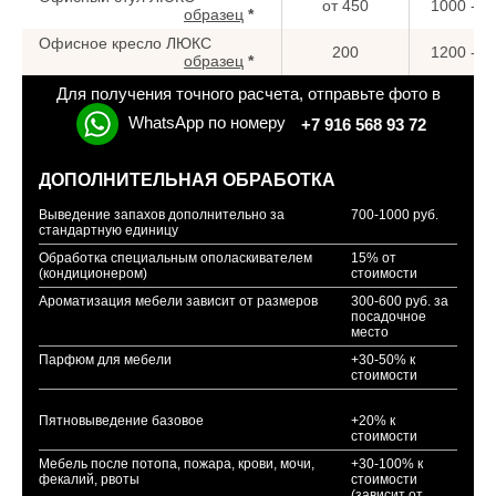
от 450
1000 - 1
образец
*
Офисное кресло ЛЮКС
200
1200 - 1
образец
*
Для получения точного расчета, отправьте фото в
WhatsApp по номеру
+7 916 568 93 72
ДОПОЛНИТЕЛЬНАЯ ОБРАБОТКА
Выведение запахов дополнительно за
700-1000 руб.
стандартную единицу
Обработка специальным ополаскивателем
15% от
(кондиционером)
стоимости
Ароматизация мебели зависит от размеров
300-600 руб. за
посадочное
место
Парфюм для мебели
+30-50% к
стоимости
Пятновыведение базовое
+20% к
стоимости
Мебель после потопа, пожара, крови, мочи,
+30-100% к
фекалий, рвоты
стоимости
(зависит от