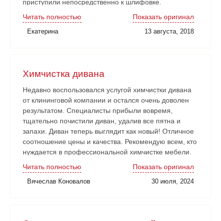
приступили непосредственно к шлифовке.
Нареканий никаких нет. Рабочие аккуратные, все
Читать полностью
Показать оригинал
наши замечания и пожелания учитывали. Работа
Екатерина
13 августа, 2018
сдана в срок. Очень довольны!
Химчистка дивана
Недавно воспользовался услугой химчистки дивана
от клининговой компании и остался очень доволен
результатом. Специалисты прибыли вовремя,
тщательно почистили диван, удалив все пятна и
запахи. Диван теперь выглядит как новый! Отличное
соотношение цены и качества. Рекомендую всем, кто
нуждается в профессиональной химчистке мебели.
Читать полностью
Показать оригинал
Вячеслав Коновалов
30 июля, 2024