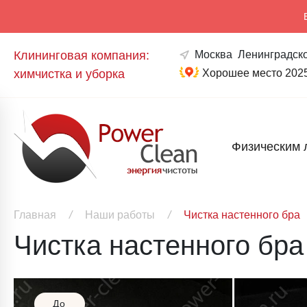
Клининговая компания:
Москва
Ленинградско
химчистка и уборка
Хорошее место 202
Физическим 
Главная
/
Наши работы
/
Чистка настенного бра
Чистка настенного бра