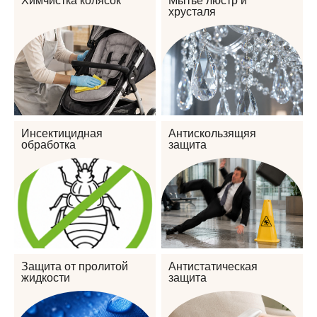
Химчистка колясок
Мытье люстр и
хрусталя
Инсектицидная
Антискользящяя
обработка
защита
Защита от пролитой
Антистатическая
жидкости
защита