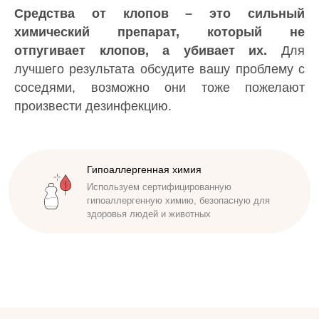
Средства от клопов – это сильный
химический препарат, который не
отпугивает клопов, а убивает их.
Для
лучшего результата обсудите вашу проблему с
соседями, возможно они тоже пожелают
произвести дезинфекцию.
Доступная стоимость
Гипоаллергенная химия
Удобные способы оплаты. Наличный,
Используем сертифицированную
безналичный расчет. Работаем по договору
гипоаллергенную химию, безопасную для
здоровья людей и животных