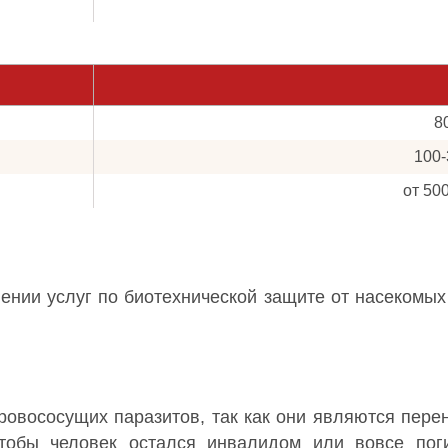
8
100-
от 50
ении услуг по биотехнической защите от насекомых
овососущих паразитов, так как они являются пере
чтобы человек остался инвалидом или вовсе пог