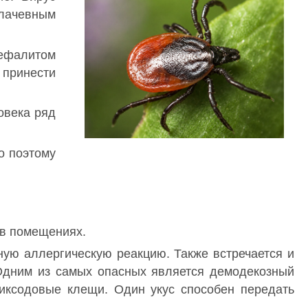
плачевным
цефалитом
 принести
овека ряд
о поэтому
 в помещениях.
ную аллергическую реакцию. Также встречается и
 Одним из самых опасных является демодекозный
иксодовые клещи. Один укус способен передать