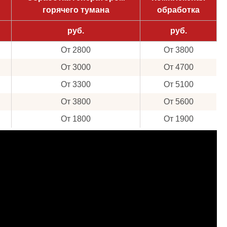
горячего тумана
обработка
руб.
руб.
От 2800
От 3800
От 3000
От 4700
От 3300
От 5100
От 3800
От 5600
От 1800
От 1900