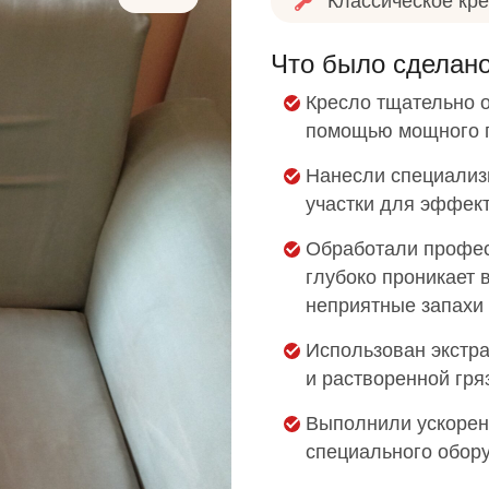
Классическое кр
Что было сделан
Кресло тщательно о
помощью мощного 
Нанесли специализ
участки для эффек
Обработали профес
глубоко проникает в
неприятные запахи 
Использован экстр
и растворенной гря
Выполнили ускорен
специального обор