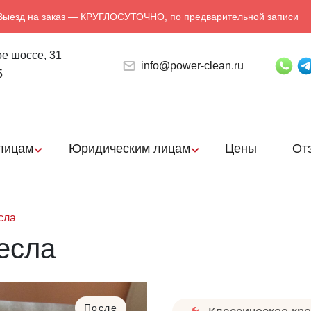
Выезд на заказ — КРУГЛОСУТОЧНО, по предварительной записи
е шоссе, 31
info@power-clean.ru
5
лицам
Юридическим лицам
Цены
От
сла
есла