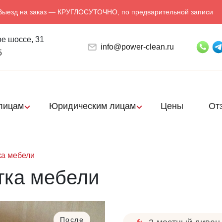
Выезд на заказ — КРУГЛОСУТОЧНО, по предварительной записи
е шоссе, 31
info@power-clean.ru
5
лицам
Юридическим лицам
Цены
От
ка мебели
тка мебели