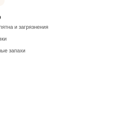
о
ятна и загрязнения
вки
ные запахи