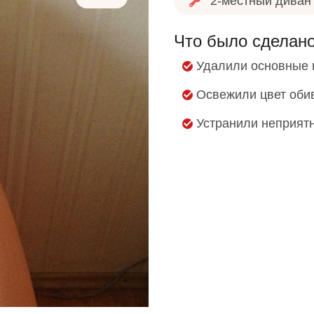
2-местный диван
Что было сделан
Удалили основные п
Освежили цвет оби
Устранили неприят