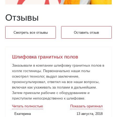
Отзывы
Смотреть все отзывы
Оставить отзыв
Шлифовка гранитных полов
Заказывали в компании шлифовку гранитных полов в
холле гостиницы. Первоначально наши полы
осмотрел технолог, выдал заключение,
проконсультировал, ответил на все наши вопросы,
включая как ухаживать за полами в дальнейшем.
Затем приехали рабочие с оборудованием и
приступили непосредственно к шлифовке.
Нареканий никаких нет. Рабочие аккуратные, все
Читать полностью
Показать оригинал
наши замечания и пожелания учитывали. Работа
Екатерина
13 августа, 2018
сдана в срок. Очень довольны!