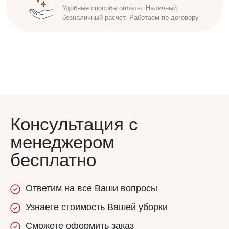
Удобные способы оплаты. Наличный,
Исполнители проходят инструктаж,
безналичный расчет. Работаем по договору
обучены бережно относиться к имуществу
заказчика. Соблюдаем сроки
Консультация с
менеджером
бесплатно
Ответим
на все
Ваши вопросы
Узнаете
стоимость
Вашей уборки
Сможете
оформить заказ