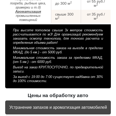
от 55 руб./
2
погреба, рыбные цеха,
до 300 м
2
м
гримерки и т.д)
Ароматизация
свыше 300
от 35 руб./
промышленных
2
2
м
м
помещений
При высоте потолков свыше 3х метров стоимость
рассчитывается по м3! Для организаций рекомендуем
заказать осмотр технолога, для точного расчета и
определения объема работ!
Минимальная стоимость заказа на выезде в пределах
МКАД, (до 5 км.) - от 5000 руб.
Минимальная стоимость заказа за пределами МКАД,
(от 5 км.) - от 6000 руб.
Выезд на заказ КРУГЛОСУТОЧНО, по предварительной
записи.
За выезд с 19:00 до 7:00 существует надбавка от 30%
до 100% стоимости.
Цены на обработку авто
Устранение запахов и ароматизация автомобилей