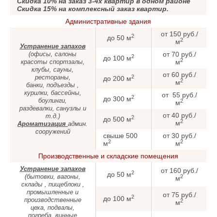
Скидка 10% на заказ 3-4х квартир в одном районе
Скидка 15% на комплексный заказ квартир.
Административные здания
от 150 руб./
2
до 50 м
2
м
Устранение запахов
(офисы, салоны
от 70 руб./
2
до 100 м
2
красоты спортзалы,
м
клубы, сауны,
от 60 руб./
2
рестораны,
до 200 м
2
м
банки, подъезды ,
курилки, бассейны,
от 55 руб./
2
до 300 м
боулинги,
2
м
раздевалки, санузлы и
от 40 руб./
т.д.)
2
до 500 м
2
м
Ароматизация
админ.
сооружений
свыше 500
от 30 руб./
2
2
м
м
Производственные и складские помещения
Устранение запахов
от 160 руб./
2
до 50 м
(бытовки, вагоны,
2
м
склады , пищеблоки ,
промышленные и
от 75 руб./
2
до 100 м
производственные
2
м
цеха, подвалы,
погреба, винные