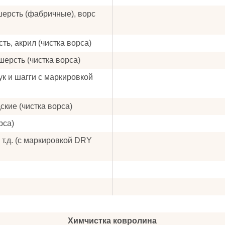
ушерсть (фабричные), ворс
ть, акрил (чистка ворса)
шерсть (чистка ворса)
ук и шагги с маркировкой
ские (чистка ворса)
рса)
 т.д. (с маркировкой DRY
Химчистка ковролина