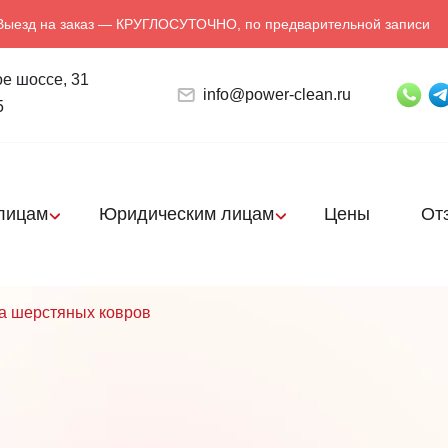
Выезд на заказ — КРУГЛОСУТОЧНО, по предварительной записи
е шоссе, 31
info@power-clean.ru
5
лицам
Юридическим лицам
Цены
От
а шерстяных ковров