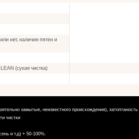
или нет, наличия пятен и
CLEAN (сухая чистка)
тоятельно замытые, неизвестного происхождения), затоптаность 
ти чистки
ень и т.д) + 50-100%.