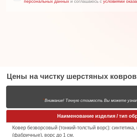
персональных данных
и соглашаюсь с
условиями оказа
Цены на чистку шерстяных ковров
*
Внимание! Точную стоимость Вы можете узнать
Наименование изделия / тип об
Ковер безворсовый (тонкий-толстый ворс): синтетика,
(фабричные), ворс до 1 см.