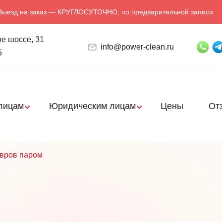
Выезд на заказ — КРУГЛОСУТОЧНО, по предварительной записи
е шоссе, 31
info@power-clean.ru
5
лицам
Юридическим лицам
Цены
От
овров паром