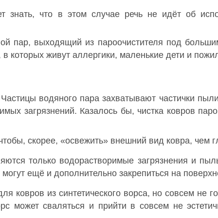
ет знать, что в этом случае речь не идёт об исп
ной пар, выходящий из пароочистителя под больш
, в которых живут аллергики, маленькие дети и пож
 Частицы водяного пара захватывают частички пыли 
мых загрязнений. Казалось бы, чистка ковров паро
чтобы, скорее, «освежить» внешний вид ковра, чем гл
ляются только водорастворимые загрязнения и пыль
и могут ещё и дополнительно закрепиться на поверхн
для ковров из синтетического ворса, но совсем не 
орс может сваляться и прийти в совсем не эстети