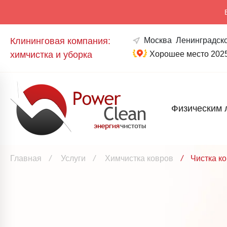
Клининговая компания:
Москва
Ленинградско
химчистка и уборка
Хорошее место 202
Физическим 
Главная
/
Услуги
/
Химчистка ковров
/
Чистка к