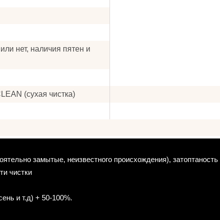
или нет, наличия пятен и
CLEAN (сухая чистка)
тоятельно замытые, неизвестного происхождения), затоптаность 
ти чистки
ень и т.д) + 50-100%.