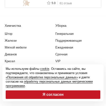
5.0
61 отзыв
Химчистка
Уборка
Штор
Генеральная
Жалюзи
Поддерживающая
Мягкой мебели
Ежедневная
Диванов
Срочная
Кресел
VIP
Ковров
После ремонта
Мы используем файлы
cookie
. Оставаясь на сайте, вы
подтверждаете, что ознакомлены и принимаете условия
Ковролина
Квартир
«Положения об обработке персональных данных»
и даете
согласие на
обработку персональных данных метрическими
Матрасов
Домов
программами
.
Подушек
Офисов
Я согласен
Одеял, пледов
Помещений