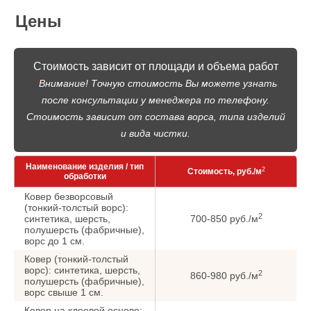
Цены
Стоимость зависит от площади и объема работ
*
Внимание! Точную стоимость Вы можете узнать
после консультации у менеджера по телефону.
Стоимость зависит от состава ворса, типа изделий
и вида чистки.
Наименование изделия / тип
2
Стоимость, руб./м
обработки
Ковер безворсовый
(тонкий-толстый ворс):
2
синтетика, шерсть,
700-850 руб./м
полушерсть (фабричные),
ворс до 1 см.
Ковер (тонкий-толстый
ворс): синтетика, шерсть,
2
860-980 руб./м
полушерсть (фабричные),
ворс cвыше 1 см.
Ковер на клеевой основе: