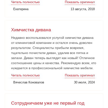
Читать полностью
Показать оригинал
наши замечания и пожелания учитывали. Работа
Екатерина
13 августа, 2018
сдана в срок. Очень довольны!
Химчистка дивана
Недавно воспользовался услугой химчистки дивана
от клининговой компании и остался очень доволен
результатом. Специалисты прибыли вовремя,
тщательно почистили диван, удалив все пятна и
запахи. Диван теперь выглядит как новый! Отличное
соотношение цены и качества. Рекомендую всем, кто
нуждается в профессиональной химчистке мебели.
Читать полностью
Показать оригинал
Вячеслав Коновалов
30 июля, 2024
Сотрудничаем уже не первый год