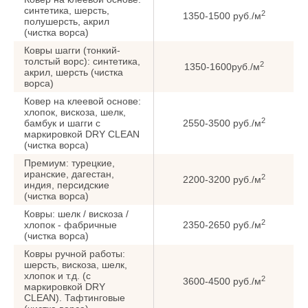
синтетика, шерсть,
2
1350-1500 руб./м
полушерсть, акрил
(чистка ворса)
Ковры шагги (тонкий-
толстый ворс): синтетика,
2
1350-1600руб./м
акрил, шерсть (чистка
ворса)
Ковер на клеевой основе:
хлопок, вискоза, шелк,
2
бамбук и шагги с
2550-3500 руб./м
маркировкой DRY CLEAN
(чистка ворса)
Премиум: турецкие,
иранские, дагестан,
2
2200-3200 руб./м
индия, персидские
(чистка ворса)
Ковры: шелк / вискоза /
2
хлопок - фабричные
2350-2650 руб./м
(чистка ворса)
Ковры ручной работы:
шерсть, вискоза, шелк,
хлопок и т.д. (с
2
3600-4500 руб./м
маркировкой DRY
CLEAN). Тафтинговые