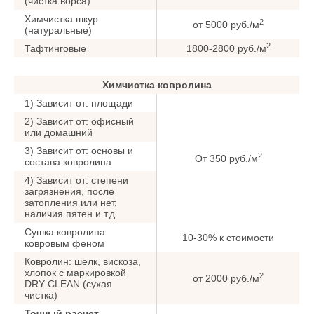
(чистка ворса)
Химчистка шкур
2
от 5000 руб./м
(натуральные)
2
Тафтинговые
1800-2800 руб./м
Химчистка ковролина
1) Зависит от: площади
2) Зависит от: офисный
или домашний
3) Зависит от: основы и
2
От 350 руб./м
состава ковролина
4) Зависит от: степени
загрязнения, после
затопления или нет,
наличия пятен и т.д.
Сушка ковролина
10-30% к стоимости
ковровым феном
Ковролин: шелк, вискоза,
хлопок с маркировкой
2
от 2000 руб./м
DRY CLEAN (сухая
чистка)
Точный расчет