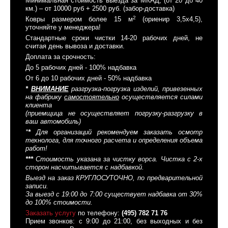
Минимальная стоимость выезда за МКАД, (от 20 до 40
км.) – от 10000 руб + 2500 руб. (забор-доставка)
2
Ковры размером более 15 м
(ориенир 3,5x4,5),
уточняйте у менеджера!
Стандартные сроки чистки 14-20 рабочих дней, не
считая день вывоза и доставки.
Доплата за срочность:
До 5 рабочих дней - 100% надбавка
От 6 до 10 рабочих дней - 50% надбавка
*
ВНИМАНИЕ
разгрузка-погрузка изделий, привезенных
на фабрику
самостоятельно
осуществляется силами
клиента
(приемщица не осуществляет погрузку-разгрузку в
ваш автомобиль)
*
*
Для организаций рекомендуем заказать осмотр
технолога, для точного расчета и определения объема
работ!
*
*
*
Стоимость указана за чистку ворса. Чистка с 2-х
сторон насчитывается с надбавкой.
Выезд на заказ КРУГЛОСУТОЧНО, по предварительной
записи.
За выезд с 19:00 до 7:00 существует надбавка от 30%
до 100% стоимости.
Заказать услугу
по телефону:
(495) 782 71 76
Прием звонков: с 9:00 до 21:00, без выходных и без