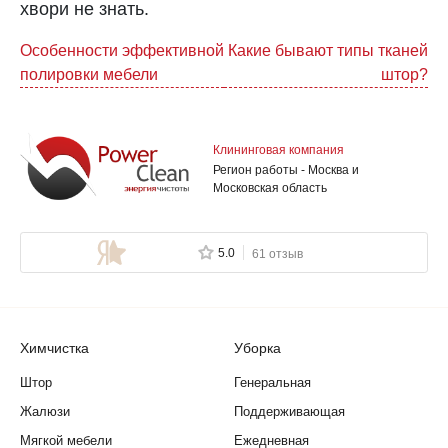
хвори не знать.
Навигация
Особенности эффективной
Какие бывают типы тканей
полировки мебели
штор?
по
записям
Клининговая компания
Регион работы - Москва и
Московская область
5.0
61 отзыв
Химчистка
Уборка
Штор
Генеральная
Жалюзи
Поддерживающая
Мягкой мебели
Ежедневная