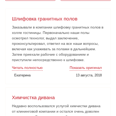
Шлифовка гранитных полов
Заказывали в компании шлифовку гранитных полов в
холле гостиницы. Первоначально наши полы
осмотрел технолог, выдал заключение,
проконсультировал, ответил на все наши вопросы,
включая как ухаживать за полами в дальнейшем.
Затем приехали рабочие с оборудованием и
приступили непосредственно к шлифовке.
Нареканий никаких нет. Рабочие аккуратные, все
Читать полностью
Показать оригинал
наши замечания и пожелания учитывали. Работа
Екатерина
13 августа, 2018
сдана в срок. Очень довольны!
Химчистка дивана
Недавно воспользовался услугой химчистки дивана
от клининговой компании и остался очень доволен