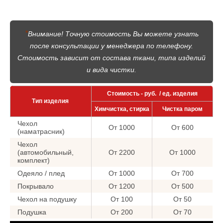
*
Внимание! Точную стоимость Вы можете узнать
после консультации у менеджера по телефону.
Стоимость зависит от состава ткани, типа изделий
и вида чистки.
Стоимость - руб. / ед. изделия
Тип изделия
Химчистка, стирка
Чистка паром
Чехол
От 1000
От 600
(наматрасник)
Чехол
(автомобильный,
От 2200
От 1000
комплект)
Одеяло / плед
От 1000
От 700
Покрывало
От 1200
От 500
Чехол на подушку
От 100
От 50
Подушка
От 200
От 70