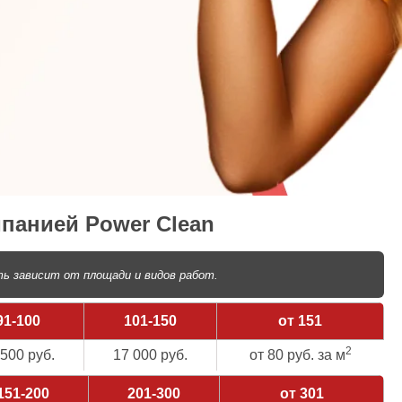
панией Power Clean
ь зависит от площади и видов работ.
91-100
101-150
от 151
2
 500 руб.
17 000 руб.
от 80 руб. за м
151-200
201-300
от 301