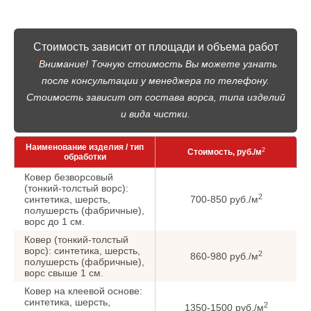
Стоимость зависит от площади и объема работ
*
Внимание! Точную стоимость Вы можете узнать
после консультации у менеджера по телефону.
Стоимость зависит от состава ворса, типа изделий
и вида чистки.
Наименование изделия / тип
2
Стоимость, руб./м
обработки
Ковер безворсовый
(тонкий-толстый ворс):
2
синтетика, шерсть,
700-850 руб./м
полушерсть (фабричные),
ворс до 1 см.
Ковер (тонкий-толстый
ворс): синтетика, шерсть,
2
860-980 руб./м
полушерсть (фабричные),
ворс cвыше 1 см.
Ковер на клеевой основе:
синтетика, шерсть,
2
1350-1500 руб./м