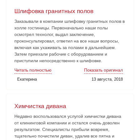
Шлифовка гранитных полов
Заказывали в компании шлифовку гранитных полов в
холле гостиницы. Первоначально наши полы
осмотрел технолог, выдал заключение,
проконсультировал, ответил на все наши вопросы,
включая как ухаживать за полами в дальнейшем.
Затем приехали рабочие с оборудованием и
приступили непосредственно к шлифовке.
Нареканий никаких нет. Рабочие аккуратные, все
Читать полностью
Показать оригинал
наши замечания и пожелания учитывали. Работа
Екатерина
13 августа, 2018
сдана в срок. Очень довольны!
Химчистка дивана
Недавно воспользовался услугой химчистки дивана
от клининговой компании и остался очень доволен
результатом. Специалисты прибыли вовремя,
тщательно почистили диван, удалив все пятна и