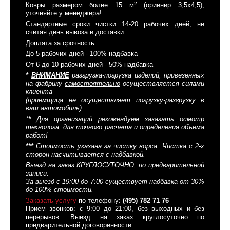
2
Ковры размером более 15 м
(ориенир 3,5x4,5),
уточняйте у менеджера!
Стандартные сроки чистки 14-20 рабочих дней, не
считая день вывоза и доставки.
Доплата за срочность:
До 5 рабочих дней - 100% надбавка
От 6 до 10 рабочих дней - 50% надбавка
*
ВНИМАНИЕ
разгрузка-погрузка изделий, привезенных
на фабрику
самостоятельно
осуществляется силами
клиента
(приемщица не осуществляет погрузку-разгрузку в
ваш автомобиль)
*
*
Для организаций рекомендуем заказать осмотр
технолога, для точного расчета и определения объема
работ!
*
*
*
Стоимость указана за чистку ворса. Чистка с 2-х
сторон насчитывается с надбавкой.
Выезд на заказ КРУГЛОСУТОЧНО, по предварительной
записи.
За выезд с 19:00 до 7:00 существует надбавка от 30%
до 100% стоимости.
Заказать услугу
по телефону:
(495) 782 71 76
Прием звонков: с 9:00 до 21:00, без выходных и без
перерывов. Выезд на заказ круглосуточно по
предварительной договоренности