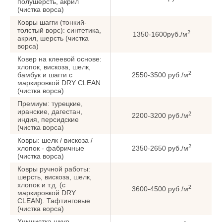
полушерсть, акрил
(чистка ворса)
Ковры шагги (тонкий-
толстый ворс): синтетика,
2
1350-1600руб./м
акрил, шерсть (чистка
ворса)
Ковер на клеевой основе:
хлопок, вискоза, шелк,
2
бамбук и шагги с
2550-3500 руб./м
маркировкой DRY CLEAN
(чистка ворса)
Премиум: турецкие,
иранские, дагестан,
2
2200-3200 руб./м
индия, персидские
(чистка ворса)
Ковры: шелк / вискоза /
2
хлопок - фабричные
2350-2650 руб./м
(чистка ворса)
Ковры ручной работы:
шерсть, вискоза, шелк,
хлопок и т.д. (с
2
3600-4500 руб./м
маркировкой DRY
CLEAN). Тафтинговые
(чистка ворса)
Химчистка шкур