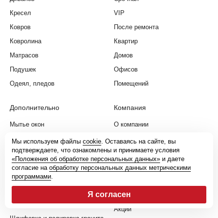
Кресел
VIP
Ковров
После ремонта
Ковролина
Квартир
Матрасов
Домов
Подушек
Офисов
Одеял, пледов
Помещений
Дополнительно
Компания
Мытье окон
О компании
Мойка фасадов
Цены
Мы используем файлы
cookie
. Оставаясь на сайте, вы
подтверждаете, что ознакомлены и принимаете условия
Мойка витрин
Наши работы
«Положения об обработке персональных данных»
и даете
Удаление запахов
Отзывы
согласие на
обработку персональных данных метрическими
программами
.
Инсектицидная обработка
Услуги
Я согласен
Шлифовка и полировка
География услуг
мрамора
Акции