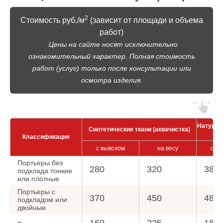
2
Стоимость руб./м
(зависит от площади и объема
работ)
*
Цены на сайте носят исключительно
ознакомительный характер. Полная стоимость
работ (услуг) только после консультации или
осмотра изделия.
Натурал
Синтетические ткани (аквачистка)
Классификация
с вывозом
на весу
с в
Портьеры без
280
320
380
подклада тонкие
или плотные
Портьеры с
370
450
480
подкладом или
двойные
160
225
180