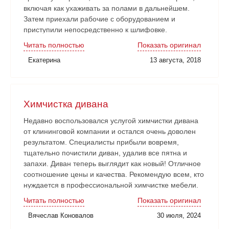
включая как ухаживать за полами в дальнейшем.
Затем приехали рабочие с оборудованием и
приступили непосредственно к шлифовке.
Нареканий никаких нет. Рабочие аккуратные, все
Читать полностью
Показать оригинал
наши замечания и пожелания учитывали. Работа
Екатерина
13 августа, 2018
сдана в срок. Очень довольны!
Химчистка дивана
Недавно воспользовался услугой химчистки дивана
от клининговой компании и остался очень доволен
результатом. Специалисты прибыли вовремя,
тщательно почистили диван, удалив все пятна и
запахи. Диван теперь выглядит как новый! Отличное
соотношение цены и качества. Рекомендую всем, кто
нуждается в профессиональной химчистке мебели.
Читать полностью
Показать оригинал
Вячеслав Коновалов
30 июля, 2024