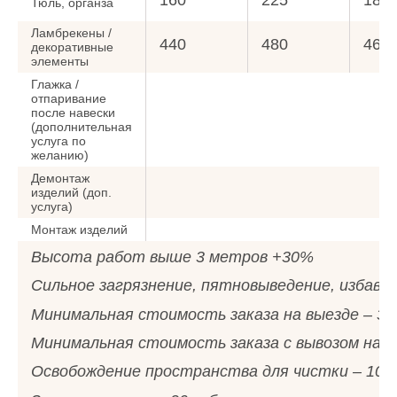
Тюль, органза
Ламбрекены /
440
480
460
декоративные
элементы
Глажка /
отпаривание
после навески
(дополнительная
услуга по
желанию)
Демонтаж
изделий (доп.
50
услуга)
Монтаж изделий
50
Высота работ выше 3 метров +30%
Сильное загрязнение, пятновыведение, избавл
Минимальная стоимость заказа на выезде – 300
Минимальная стоимость заказа с вывозом на фа
Освобождение пространства для чистки – 10