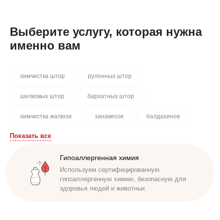
Выберите услугу, которая нужна
именно вам
химчистка штор
рулонных штор
шелковых штор
бархатных штор
химчистка жалюзи
занавесок
балдахинов
Показать все
химчистка штор на дому
химчистка штор на фабрике
стирка штор
Доступная стоимость
Гипоаллергенная химия
Удобные способы оплаты. Наличный,
Используем сертифицированную
безналичный расчет. Работаем по договору
гипоаллергенную химию, безопасную для
здоровья людей и животных