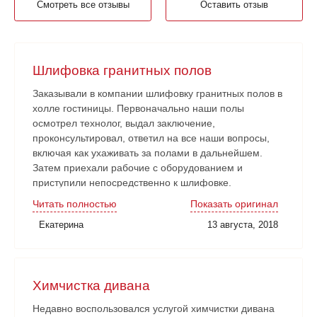
Смотреть все отзывы
Оставить отзыв
Шлифовка гранитных полов
Заказывали в компании шлифовку гранитных полов в
холле гостиницы. Первоначально наши полы
осмотрел технолог, выдал заключение,
проконсультировал, ответил на все наши вопросы,
включая как ухаживать за полами в дальнейшем.
Затем приехали рабочие с оборудованием и
приступили непосредственно к шлифовке.
Нареканий никаких нет. Рабочие аккуратные, все
Читать полностью
Показать оригинал
наши замечания и пожелания учитывали. Работа
Екатерина
13 августа, 2018
сдана в срок. Очень довольны!
Химчистка дивана
Недавно воспользовался услугой химчистки дивана