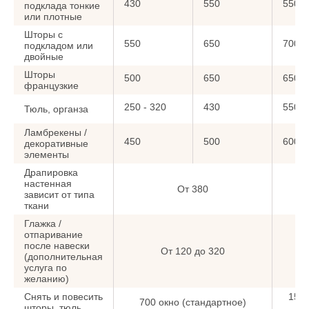
430
550
550
подклада тонкие
или плотные
Шторы с
550
650
700
подкладом или
двойные
Шторы
500
650
650
французкие
250 - 320
430
550
Тюль, органза
Ламбрекены /
450
500
600
декоративные
элементы
Драпировка
настенная
От 380
зависит от типа
ткани
Глажка /
отпаривание
после навески
От 120 до 320
(дополнительная
услуга по
желанию)
Снять и повесить
15
700 окно (стандартное)
шторы, тюль