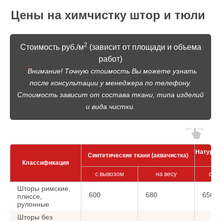
Цены на химчистку штор и тюли
2
Стоимость руб./м
(зависит от площади и объема
работ)
*
Внимание! Точную стоимость Вы можете узнать
после консультации у менеджера по телефону.
Стоимость зависит от состава ткани, типа изделий
и вида чистки.
Натурал
Синтетические ткани (аквачистка)
Классификация
с вывозом
на весу
с в
Шторы римские,
600
680
650
плиссе,
рулонные
Шторы без