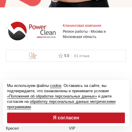
Клининговая компания
Регион работы - Москва и
Московская область
5.0
61 отзыв
Химчистка
Уборка
Мы используем файлы
cookie
. Оставаясь на сайте, вы
подтверждаете, что ознакомлены и принимаете условия
Штор
Генеральная
«Положения об обработке персональных данных»
и даете
согласие на
обработку персональных данных метрическими
Жалюзи
Поддерживающая
программами
.
Мягкой мебели
Ежедневная
Я согласен
Диванов
Срочная
Кресел
VIP