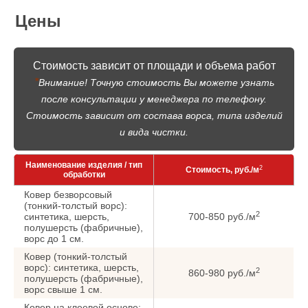
Цены
Стоимость зависит от площади и объема работ
*
Внимание! Точную стоимость Вы можете узнать
после консультации у менеджера по телефону.
Стоимость зависит от состава ворса, типа изделий
и вида чистки.
Наименование изделия / тип
2
Стоимость, руб./м
обработки
Ковер безворсовый
(тонкий-толстый ворс):
2
синтетика, шерсть,
700-850 руб./м
полушерсть (фабричные),
ворс до 1 см.
Ковер (тонкий-толстый
ворс): синтетика, шерсть,
2
860-980 руб./м
полушерсть (фабричные),
ворс cвыше 1 см.
Ковер на клеевой основе: