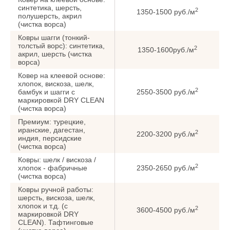
синтетика, шерсть,
2
1350-1500 руб./м
полушерсть, акрил
(чистка ворса)
Ковры шагги (тонкий-
толстый ворс): синтетика,
2
1350-1600руб./м
акрил, шерсть (чистка
ворса)
Ковер на клеевой основе:
хлопок, вискоза, шелк,
2
бамбук и шагги с
2550-3500 руб./м
маркировкой DRY CLEAN
(чистка ворса)
Премиум: турецкие,
иранские, дагестан,
2
2200-3200 руб./м
индия, персидские
(чистка ворса)
Ковры: шелк / вискоза /
2
хлопок - фабричные
2350-2650 руб./м
(чистка ворса)
Ковры ручной работы:
шерсть, вискоза, шелк,
хлопок и т.д. (с
2
3600-4500 руб./м
маркировкой DRY
CLEAN). Тафтинговые