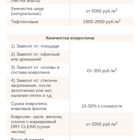
(чистка ворса)
Химчистка шкур
2
от 5000 руб./м
(натуральные)
2
Тафтинговые
1800-2800 руб./м
Химчистка ковролина
1) Зависит от: площади
2) Зависит от: офисный
или домашний
3) Зависит от: основы и
2
От 350 руб./м
состава ковролина
4) Зависит от: степени
загрязнения, после
затопления или нет,
наличия пятен и т.д.
Сушка ковролина
10-30% к стоимости
ковровым феном
Ковролин: шелк, вискоза,
хлопок с маркировкой
2
от 2000 руб./м
DRY CLEAN (сухая
чистка)
Точный расчет