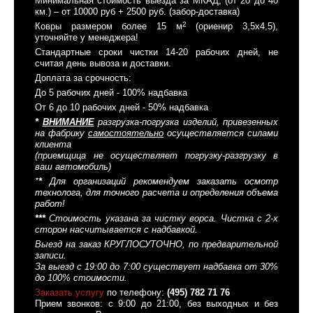
Минимальная стоимость выезда за МКАД, (от 20 до 40
км.) – от 10000 руб + 2500 руб. (забор-доставка)
2
Ковры размером более 15 м
(ориенир 3,5x4,5),
уточняйте у менеджера!
Стандартные сроки чистки 14-20 рабочих дней, не
считая день вывоза и доставки.
Доплата за срочность:
До 5 рабочих дней - 100% надбавка
От 6 до 10 рабочих дней - 50% надбавка
*
ВНИМАНИЕ
разгрузка-погрузка изделий, привезенных
на фабрику
самостоятельно
осуществляется силами
клиента
(приемщица не осуществляет погрузку-разгрузку в
ваш автомобиль)
*
*
Для организаций рекомендуем заказать осмотр
технолога, для точного расчета и определения объема
работ!
*
*
*
Стоимость указана за чистку ворса. Чистка с 2-х
сторон насчитывается с надбавкой.
Выезд на заказ КРУГЛОСУТОЧНО, по предварительной
записи.
За выезд с 19:00 до 7:00 существует надбавка от 30%
до 100% стоимости.
Заказать услугу
по телефону:
(495) 782 71 76
Прием звонков: с 9:00 до 21:00, без выходных и без