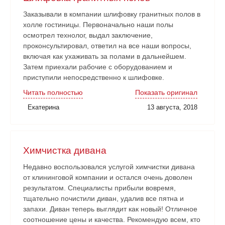
Заказывали в компании шлифовку гранитных полов в
холле гостиницы. Первоначально наши полы
осмотрел технолог, выдал заключение,
проконсультировал, ответил на все наши вопросы,
включая как ухаживать за полами в дальнейшем.
Затем приехали рабочие с оборудованием и
приступили непосредственно к шлифовке.
Нареканий никаких нет. Рабочие аккуратные, все
Читать полностью
Показать оригинал
наши замечания и пожелания учитывали. Работа
Екатерина
13 августа, 2018
сдана в срок. Очень довольны!
Химчистка дивана
Недавно воспользовался услугой химчистки дивана
от клининговой компании и остался очень доволен
результатом. Специалисты прибыли вовремя,
тщательно почистили диван, удалив все пятна и
запахи. Диван теперь выглядит как новый! Отличное
соотношение цены и качества. Рекомендую всем, кто