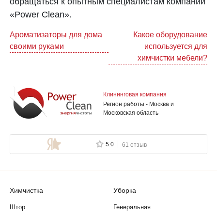
обращаться к опытным специалистам компании
«Power Clean».
Навигация
Ароматизаторы для дома
Какое оборудование
своими руками
используется для
по
химчистки мебели?
записям
Клининговая компания
Регион работы - Москва и
Московская область
5.0
61 отзыв
Химчистка
Уборка
Штор
Генеральная