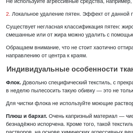
Не используйте агрессивные средства, например,
2.
Локальное удаление пятен. Эффект от данной пр
Существует негласная классификация пятен: жиро
смешанные или от жира можно удалить с помощь
Обращаем внимание, что не стоит хаотично оттира
направлению от центра к краям.
Индивидуальные особенности тка
Флок.
Довольно специфический текстиль, с прекр
в неделю пылесосить такую обивку — это не тольк
Для чистки флока не используйте моющие раствор
Плюш и бархат.
Очень капризный материал — чист
безнадёжно испорчена. Кроме того, такой текстил
растворов, на основе химических агрессивных ве