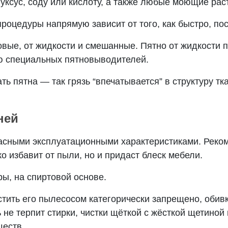
 уксус, соду или кислоту, а также любые моющие ра
оцедуры напрямую зависит от того, как быстро, пос
вые, от жидкости и смешанные. Пятно от жидкости 
ю специальных пятновыводителей.
ть пятна — так грязь “впечатывается” в структуру т
ней
асными эксплуатационными характеристиками. Реком
о избавит от пыли, но и придаст блеск мебели.
ы, на спиртовой основе.
ить его пылесосом категорически запрещено, обивк
ь не терпит стирки, чистки щёткой с жёсткой щетино
ществ.