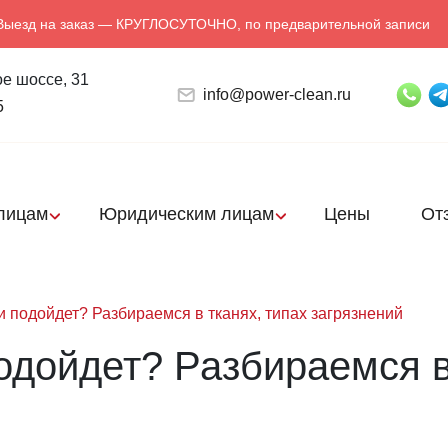
Выезд на заказ — КРУГЛОСУТОЧНО, по предварительной записи
е шоссе, 31
info@power-clean.ru
5
лицам
Юридическим лицам
Цены
От
и подойдет? Разбираемся в тканях, типах загрязнений
одойдет? Разбираемся в