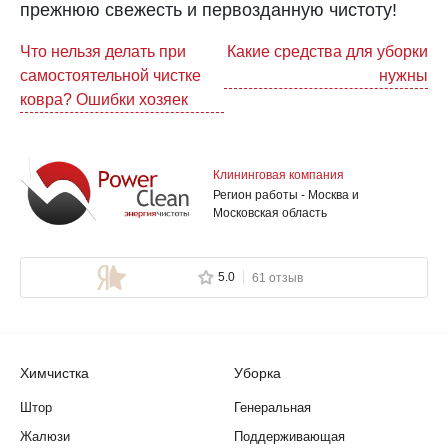
прежнюю свежесть и первозданную чистоту!
Навигация
Что нельзя делать при
Какие средства для уборки
самостоятельной чистке
нужны
по
ковра? Ошибки хозяек
записям
Клининговая компания
Регион работы - Москва и
Московская область
5.0
61 отзыв
Химчистка
Уборка
Штор
Генеральная
Жалюзи
Поддерживающая