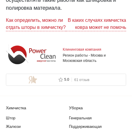
полировка материала.
Навигация
Как определить, можно ли
В каких случаях химчистка
отдать шторы в химчистку?
ковра может не помочь
по
записям
Клининговая компания
Регион работы - Москва и
Московская область
5.0
61 отзыв
Химчистка
Уборка
Штор
Генеральная
Жалюзи
Поддерживающая