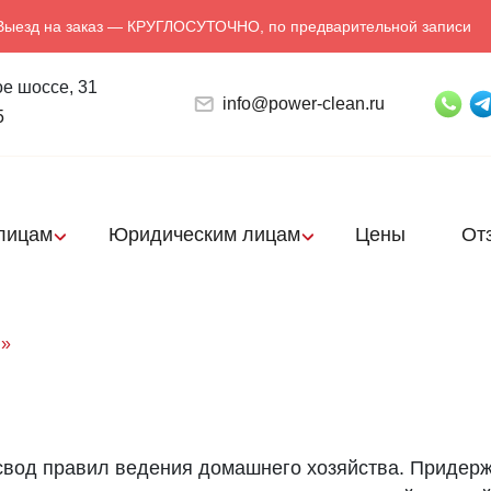
Выезд на заказ — КРУГЛОСУТОЧНО, по предварительной записи
е шоссе, 31
info@power-clean.ru
5
лицам
Юридическим лицам
Цены
От
и»
свод правил ведения домашнего хозяйства. Придер