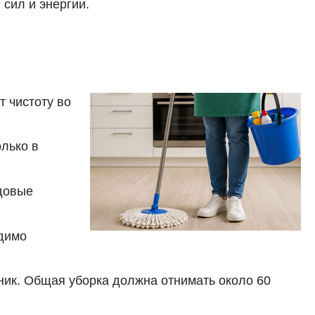
 сил и энергии.
т чистоту во
олько в
одовые
одимо
ьник. Общая уборка должна отнимать около 60