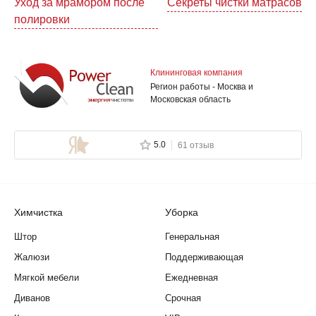
Навигация
Уход за мрамором после
Секреты чистки матрасов
полировки
по
записям
Клининговая компания
Регион работы - Москва и
Московская область
5.0
61 отзыв
Химчистка
Уборка
Штор
Генеральная
Жалюзи
Поддерживающая
Мягкой мебели
Ежедневная
Диванов
Срочная