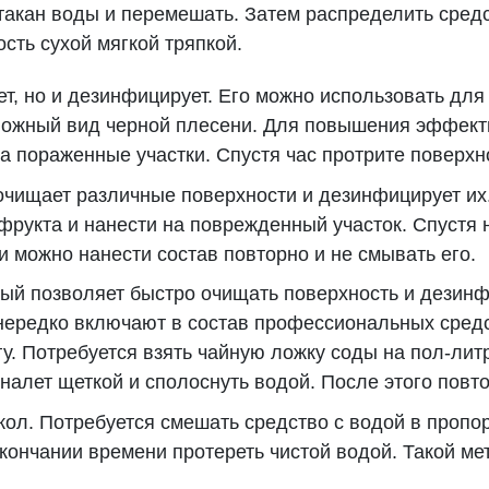
акан воды и перемешать. Затем распределить средс
сть сухой мягкой тряпкой.
ет, но и дезинфицирует. Его можно использовать дл
ложный вид черной плесени. Для повышения эффекти
а пораженные участки. Спустя час протрите поверхн
 очищает различные поверхности и дезинфицирует и
фрукта и нанести на поврежденный участок. Спустя 
 можно нанести состав повторно и не смывать его.
рый позволяет быстро очищать поверхность и дезин
 нередко включают в состав профессиональных средс
гу. Потребуется взять чайную ложку соды на пол-ли
налет щеткой и сполоснуть водой. После этого повто
кол. Потребуется смешать средство с водой в пропо
 окончании времени протереть чистой водой. Такой м