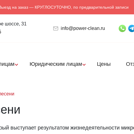
Выезд на заказ — КРУГЛОСУТОЧНО, по предварительной записи
е шоссе, 31
info@power-clean.ru
5
лицам
Юридическим лицам
Цены
От
плесени
сени
рый выступает результатом жизнедеятельности микр