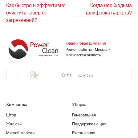
Навигация
Как быстро и эффективно
Когда необходима
очистить ковер от
шлифовка паркета?
по
загрязнений?
записям
Клининговая компания
Регион работы - Москва и
Московская область
5.0
61 отзыв
Химчистка
Уборка
Штор
Генеральная
Жалюзи
Поддерживающая
Мягкой мебели
Ежедневная