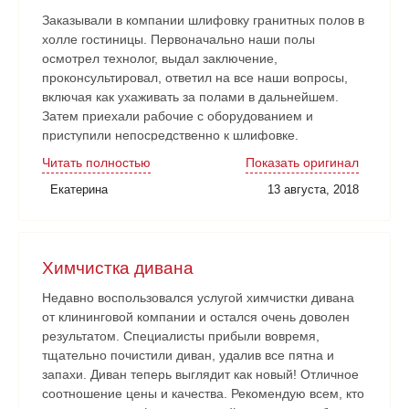
Заказывали в компании шлифовку гранитных полов в
холле гостиницы. Первоначально наши полы
осмотрел технолог, выдал заключение,
проконсультировал, ответил на все наши вопросы,
включая как ухаживать за полами в дальнейшем.
Затем приехали рабочие с оборудованием и
приступили непосредственно к шлифовке.
Нареканий никаких нет. Рабочие аккуратные, все
Читать полностью
Показать оригинал
наши замечания и пожелания учитывали. Работа
Екатерина
13 августа, 2018
сдана в срок. Очень довольны!
Химчистка дивана
Недавно воспользовался услугой химчистки дивана
от клининговой компании и остался очень доволен
результатом. Специалисты прибыли вовремя,
тщательно почистили диван, удалив все пятна и
запахи. Диван теперь выглядит как новый! Отличное
соотношение цены и качества. Рекомендую всем, кто