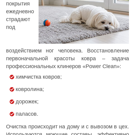
покрытия
ежедневно
страдают
под
воздействием ног человека. Восстановление
первоначальной красоты ковра – задача
профессиональных клинеров «Power Clean»:
химчистка ковров;
ковролина;
дорожек;
паласов.
Очистка происходит на дому и с вывозом в цех.
Используются моющие составы, эффективно