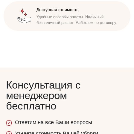
Доступная стоимость
Безупречная репутация
Удобные способы оплаты. Наличный,
Исполнители проходят инструктаж,
безналичный расчет. Работаем по договору
обучены бережно относиться к имуществу
заказчика. Соблюдаем сроки
Консультация с
менеджером
бесплатно
Ответим
на все
Ваши вопросы
Узнаете
стоимость
Вашей уборки