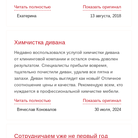
Нареканий никаких нет. Рабочие аккуратные, все
Читать полностью
Показать оригинал
наши замечания и пожелания учитывали. Работа
Екатерина
13 августа, 2018
сдана в срок. Очень довольны!
Химчистка дивана
Недавно воспользовался услугой химчистки дивана
от клининговой компании и остался очень доволен
результатом. Специалисты прибыли вовремя,
тщательно почистили диван, удалив все пятна и
запахи. Диван теперь выглядит как новый! Отличное
соотношение цены и качества. Рекомендую всем, кто
нуждается в профессиональной химчистке мебели.
Читать полностью
Показать оригинал
Вячеслав Коновалов
30 июля, 2024
Сотрудничаем уже не первый год