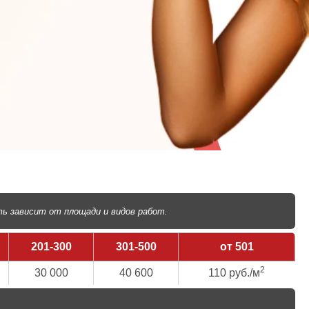
ь зависит от площади и видов работ.
201-300
301-500
от 501
2
30 000
40 600
110 руб./м