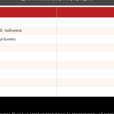
й, чайников
дильника