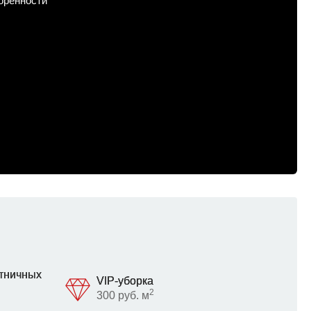
воренности
стничных
VIP-уборка
2
300 руб. м