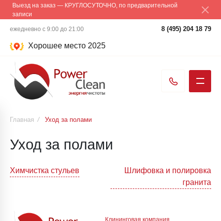
Выезд на заказ — КРУГЛОСУТОЧНО, по предварительной
записи
8 (495) 204 18 79
ежедневно с 9:00 до 21:00
Хорошее место 2025
Главная
/
Уход за полами
Уход за полами
Навигация
Химчистка стульев
Шлифовка и полировка
гранита
по
записям
Клининговая компания