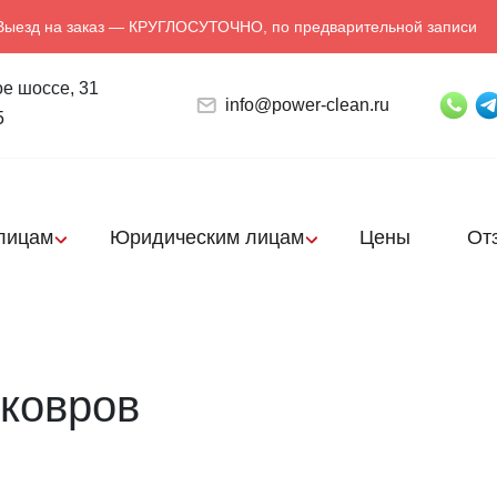
Выезд на заказ — КРУГЛОСУТОЧНО, по предварительной записи
е шоссе, 31
info@power-clean.ru
5
лицам
Юридическим лицам
Цены
От
ковров