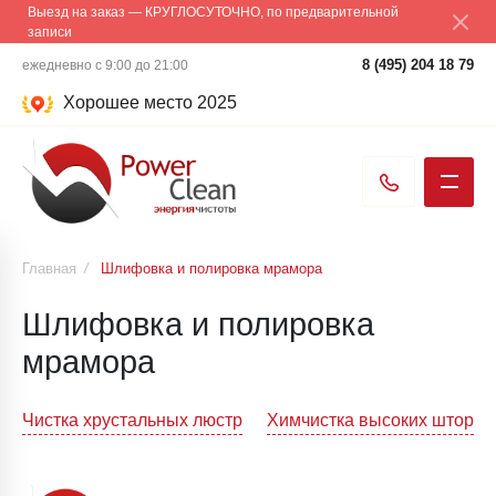
Выезд на заказ — КРУГЛОСУТОЧНО, по предварительной
записи
8 (495) 204 18 79
ежедневно с 9:00 до 21:00
Хорошее место 2025
Главная
/
Шлифовка и полировка мрамора
Шлифовка и полировка
мрамора
Навигация
Чистка хрустальных люстр
Химчистка высоких штор
по
записям